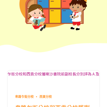
卑路乍街分校
西貢分校