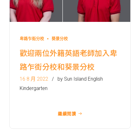
道, 漆咸道南)
前往方法
港灣豪庭分校
卑路乍街分校
葵景分校
港鐵
深水埗站, 奧運站, 南昌站
歡迎兩位外籍英語老師加入卑
2E, 12, 18, 31B, 914, 970, 702,
巴士
K16
路乍街分校和葵景分校
小巴
12B, 46, 70
16 8 月 2022
by Sun Island English
前往方法
Kindergarten
土瓜灣分校
繼續閱讀
港鐵
土瓜灣站 (A出口)
3B, 5, 5A, 5C, 5D, 11, 11B,