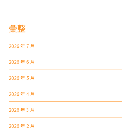
港鐵
葵興站 (C出口)
30, 31M, 32M, 33A, 34, 36A,
36M, 37, 37M, 38, 38A, 40,
彙整
40X, 43, 43A, 44M, 46X, 47X,
巴士
57M, 58M, 59A, 60, 61M, 66,
67M, 68A, 69M, 69P, 235M,
2026 年 7 月
237A, 260C, 265M, 265P,
2026 年 6 月
269M, 930, 935, A31, E32
87M, 89, 89A, 89B, 89M, 94,
2026 年 5 月
小巴
302, 313, 406, 407
2026 年 4 月
保姆車1
梨木樹, 石蔭 葵涌邨, 葵景
前往方法
2026 年 3 月
葵景分校
2026 年 2 月