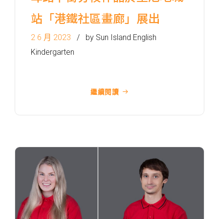
港鐵
土瓜灣站 (B出口)
站「港鐵社區畫廊」展出
3B, 5, 5A, 5C, 5D, 5P, 11, 11K,
2 6 月 2023
by Sun Island English
11X, 12A, 14, 15, 15X, 17, 21,
Kindergarten
巴士
26, 28, 85, 85B, 85S,85X, 93K,
297, 297P, 796X, 101, 106,
111,107 ,108, 116, A22, E23
繼續閱讀
小巴
27M, 105, 105S, 2, 2A, 13
紅磡, 何文田, 土瓜灣, 九龍城,
保姆車1
啟晴邨, 德朗邨, 彩虹邨, 淘大花
園, 牛頭角
紅磡 (馬頭圍道), 旺角(上海街,
碧街), 油麻地(文明里), 佐敦(西
保姆車2
貢街), 尖沙咀(河內道, 柯士甸