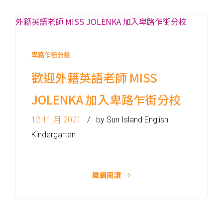
11K, 11X, 12A, 14, 15, 17, 21,
巴士
26, 28, 61X, 85A, 85C, 93K,
101, 106, 107, 111, 116, 297,
796X, A22, E23
卑路乍街分校
小巴
28M, 49
歡迎外籍英語老師 MISS
德明邨, 啟業邨, 彩盈邨, 翔龍灣,
JOLENKA 加入卑路乍街分校
土瓜灣 (萬寧), 紅墈(碧麗花園),
寶其利街, 必嘉街(近公廁), 愛民
12 11 月 2021
by Sun Island English
保姆車1
邨, 何文田邨, 新柳街, 海逸豪園,
Kindergarten
半島豪庭, 海明軒, 彩虹地鐵站A
出口
前往方法
繼續閱讀
葵興分校
1