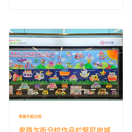
港鐵
西營盤站 (B1 出口)
4, 4X, 5B, 5X, 7, 10, 18, 18P,
巴士
18X, 37A, 43A, 101, 101X, 104,
905
小巴
12, 12S, 45A, 45S, 55
東行線 (往筲箕灣方向) - 13E
(西邊街) /
電車
西行線 (往堅尼地城方向) - 86W
(西邊街)
保姆車
堅尼地城, 薄扶林道
前往方法
卑路乍街分校
樂民分校
卑路乍街分校作品於堅尼地城