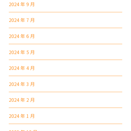
2024 年 9 月
港鐵
元朗站 (F出口)
53, 54, 64K, 68M, 68X,, 69C,
2024 年 7 月
77K, 268B, 268C, 268D, 276,
2024 年 6 月
巴士
968, E34K74, 968A, B2, 76K,
276P, 77K, 268P, 269D, 276C,
2024 年 5 月
268X, 968X
31, 32, 36, 37, 38, 39, 77, 601,
2024 年 4 月
小巴
602, 603, 604, 606S, 608,71
2024 年 3 月
其他
輕鐵: 元朗總站
元朗市中心, 屏山, 天水圍, 朗屏,
2024 年 2 月
水邊圍邨, 錦田市, 八鄉, 錦上路,
保姆車1
橫台山,大棠道, 十八鄉路, 公庵
2024 年 1 月
路, 錦綉花園, 米埔, 新田, 落馬
洲