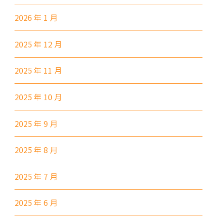
港鐵
葵興站 (C出口)
2026 年 1 月
30, 31M, 32M, 33A, 36A, 36M,
38, 38A, 40, 40X, 43, 43A, 44M,
2025 年 12 月
46P, 46X, 47X, 57M, 58M, 58P,
巴士
59A, 60, 61M, 66, 67M, 68A,
2025 年 11 月
69M, 235M, 253M, 260C,
265M, 269M, 935, A31, E32
2025 年 10 月
89, 89B, 94, 313, 401, 406,
小巴
2025 年 9 月
406A
葵涌村,葵芳村,葵盛邨, 梨木樹,
2025 年 8 月
保姆車1
大窩口村, 荃灣
前往方法
2025 年 7 月
西貢分校
2025 年 6 月