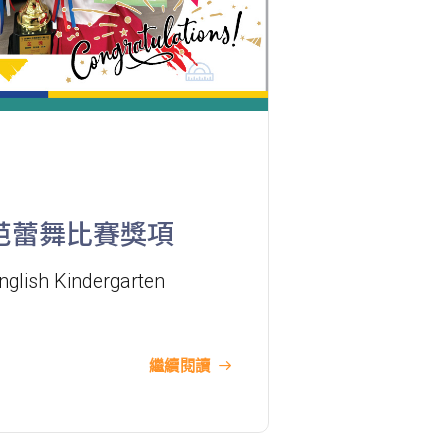
港鐵
深水埗站, 奧運站, 南昌站
巴士
2E, 12, 18, 31B, 914, 970, 702, K16
小巴
12B, 46, 70
前往方法
土瓜灣分校
芭蕾舞比賽獎項
港鐵
土瓜灣站 (A出口)
nglish Kindergarten
3B, 5, 5A, 5C, 5D, 11, 11B, 11K, 11X,
12A, 14, 15, 17, 21, 26, 28, 61X, 85A,
巴士
85C, 93K, 101, 106, 107, 111, 116,
繼續閱讀
297, 796X, A22, E23
小巴
28M, 49