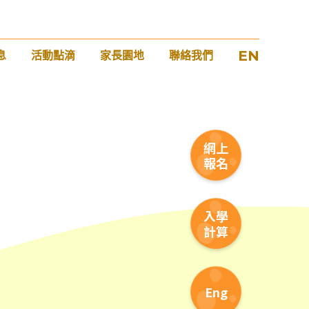
EN
息
活動點滴
家長園地
聯絡我們
1
網上
報名
入學
計算
Eng