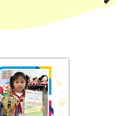
101, 106, 111,107 ,108, 116, A22,
E23
小巴
27M, 105, 105S, 2, 2A, 13
紅磡, 何文田, 土瓜灣, 九龍城, 啟晴
保姆車1
邨, 德朗邨, 彩虹邨, 淘大花園, 牛頭角
紅磡 (馬頭圍道), 旺角(上海街, 碧街),
保姆車2
油麻地(文明里), 佐敦(西貢街), 尖沙
咀(河內道, 柯士甸道, 漆咸道南)
前往方法
港灣豪庭分校