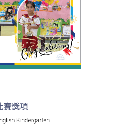
46X, 47X, 57M, 58M, 58P, 59A, 60,
巴士
61M, 66, 67M, 68A, 69M, 235M,
253M, 260C, 265M, 269M, 935, A31,
E32
小巴
89, 89B, 94, 313, 401, 406, 406A
葵涌村,葵芳村,葵盛邨, 梨木樹, 大窩
保姆車1
口村, 荃灣
前往方法
西貢分校
比賽獎項
nglish Kindergarten
巴士
92, 299, 792M