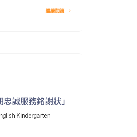
小巴
1A
前往方法
繼續閱讀
東涌分校
港鐵
東涌站 (C出口)
37, 38, E11, E21, E21A, E21X, E22,
巴士
E22A, E23, E31, E32, E33, E34, E41,
E42, S56
保姆車1
東涌區及愉景灣
期忠誠服務銘謝狀」
前往方法
nglish Kindergarten
元朗分校