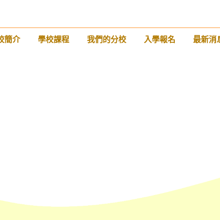
校簡介
學校課程
我們的分校
入學報名
最新消
前往方法
西營盤分校
港鐵
西營盤站 (B1 出口)
4, 4X, 5B, 5X, 7, 10, 18, 18P, 18X,
巴士
37A, 43A, 101, 101X, 104, 905
小巴
12, 12S, 45A, 45S, 55