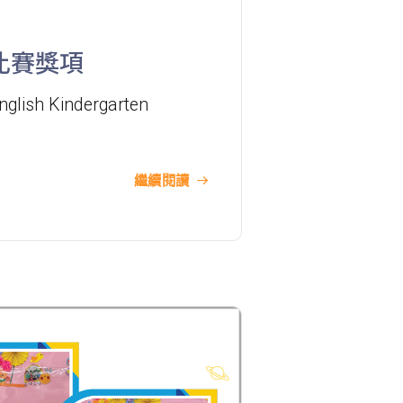
巴士
61M, 66, 67M, 68A, 69M, 69P, 235M,
237A, 260C, 265M, 265P, 269M,
比賽獎項
930, 935, A31, E32
nglish Kindergarten
87M, 89, 89A, 89B, 89M, 94, 302,
小巴
313, 406, 407
繼續閱讀
保姆車1
梨木樹, 石蔭 葵涌邨, 葵景
前往方法
葵景分校
港鐵
葵興站 (C出口)
30, 31M, 32M, 33A, 36A, 36M, 38,
38A, 40, 40X, 43, 43A, 44M, 46P,