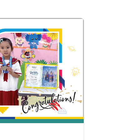
德明邨, 啟業邨, 彩盈邨, 翔龍灣, 土瓜
灣 (萬寧), 紅墈(碧麗花園), 寶其利街,
保姆車1
必嘉街(近公廁), 愛民邨, 何文田邨,
新柳街, 海逸豪園, 半島豪庭, 海明軒,
彩虹地鐵站A出口
前往方法
葵興分校
港鐵
葵興站 (C出口)
30, 31M, 32M, 33A, 34, 36A, 36M,
37, 37M, 38, 38A, 40, 40X, 43, 43A,
44M, 46X, 47X, 57M, 58M, 59A, 60,