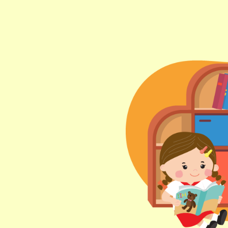
東行線 (往筲箕灣方向) - 13E (西邊
街) /
電車
西行線 (往堅尼地城方向) - 86W (西
邊街)
保姆車
堅尼地城, 薄扶林道
前往方法
樂民分校
港鐵
土瓜灣站 (B出口)
3B, 5, 5A, 5C, 5D, 5P, 11, 11K, 11X,
12A, 14, 15, 15X, 17, 21, 26, 28, 85,
巴士
85B, 85S,85X, 93K, 297, 297P, 796X,