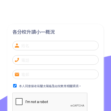
77K, 268B, 268C, 268D, 276,
巴士
968, E34K74, 968A, B2, 76K,
276P, 77K, 268P, 269D, 276C,
268X, 968X
各分校升讀小一概況
31, 32, 36, 37, 38, 39, 77, 601,
小巴
602, 603, 604, 606S, 608,71
其他
輕鐵: 元朗總站
元朗市中心, 屏山, 天水圍, 朗屏,
水邊圍邨, 錦田市, 八鄉, 錦上路,
保姆車1
橫台山,大棠道, 十八鄉路, 公庵
路, 錦綉花園, 米埔, 新田, 落馬
本人同意接收有關太陽島及幼兒教育相關資訊。
洲