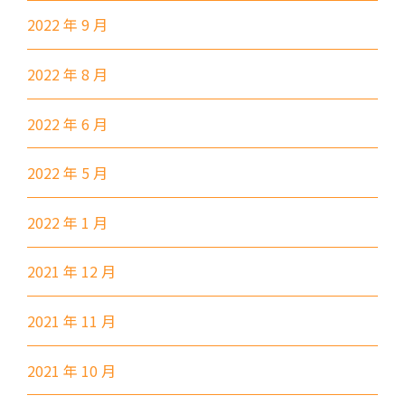
前往方法
2022 年 9 月
東涌分校
2022 年 8 月
港鐵
東涌站 (C出口)
2022 年 6 月
37, 38, E11, E21, E21A, E21X,
巴士
E22, E22A, E23, E31, E32, E33,
2022 年 5 月
E34, E41, E42, S56
2022 年 1 月
保姆車1
東涌區及愉景灣
前往方法
2021 年 12 月
元朗分校
2021 年 11 月
港鐵
元朗站 (F出口)
2021 年 10 月
53, 54, 64K, 68M, 68X,, 69C,