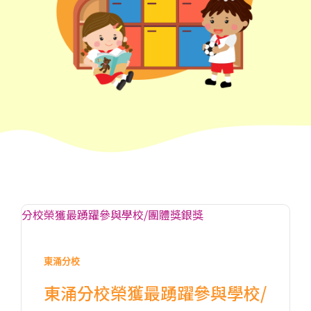
前往方法
1
西營盤分校
東涌分校
港鐵
西營盤站 (B1 出口)
東涌分校榮獲最踴躍參與學校/
4, 4X, 5B, 5X, 7, 10, 18, 18P,