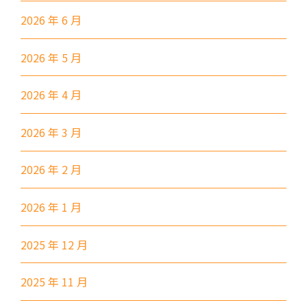
11X, 12A, 14, 15, 15X, 17, 21,
2026 年 6 月
巴士
26, 28, 85, 85B, 85S,85X, 93K,
297, 297P, 796X, 101, 106,
2026 年 5 月
111,107 ,108, 116, A22, E23
小巴
27M, 105, 105S, 2, 2A, 13
2026 年 4 月
紅磡, 何文田, 土瓜灣, 九龍城,
2026 年 3 月
保姆車1
啟晴邨, 德朗邨, 彩虹邨, 淘大花
園, 牛頭角
2026 年 2 月
紅磡 (馬頭圍道), 旺角(上海街,
碧街), 油麻地(文明里), 佐敦(西
2026 年 1 月
保姆車2
貢街), 尖沙咀(河內道, 柯士甸
2025 年 12 月
道, 漆咸道南)
前往方法
2025 年 11 月
港灣豪庭分校