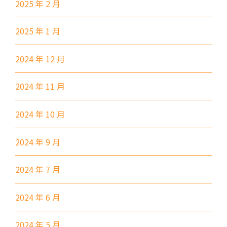
2025 年 2 月
小巴
28M, 49
2025 年 1 月
德明邨, 啟業邨, 彩盈邨, 翔龍灣,
土瓜灣 (萬寧), 紅墈(碧麗花園),
2024 年 12 月
寶其利街, 必嘉街(近公廁), 愛民
保姆車1
邨, 何文田邨, 新柳街, 海逸豪園,
2024 年 11 月
半島豪庭, 海明軒, 彩虹地鐵站A
出口
2024 年 10 月
前往方法
2024 年 9 月
葵興分校
1
2024 年 7 月
港鐵
葵興站 (C出口)
2024 年 6 月
30, 31M, 32M, 33A, 34, 36A,
36M, 37, 37M, 38, 38A, 40,
2024 年 5 月