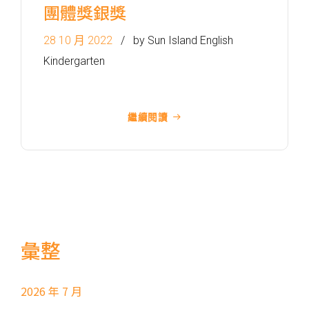
團體獎銀獎
巴士
18X, 37A, 43A, 101, 101X, 104,
905
28 10 月 2022
by Sun Island English
小巴
12, 12S, 45A, 45S, 55
Kindergarten
東行線 (往筲箕灣方向) - 13E
(西邊街) /
電車
繼續閱讀
西行線 (往堅尼地城方向) - 86W
(西邊街)
保姆車
堅尼地城, 薄扶林道
前往方法
樂民分校
彙整
港鐵
土瓜灣站 (B出口)
2026 年 7 月
3B, 5, 5A, 5C, 5D, 5P, 11, 11K,