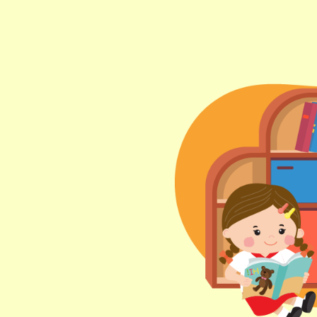
東行線 (往筲箕灣方向) - 13E (西邊
街) /
電車
西行線 (往堅尼地城方向) - 86W (西
邊街)
保姆車
堅尼地城, 薄扶林道
前往方法
樂民分校
港鐵
土瓜灣站 (B出口)
3B, 5, 5A, 5C, 5D, 5P, 11, 11K, 11X,
12A, 14, 15, 15X, 17, 21, 26, 28, 85,
巴士
85B, 85S,85X, 93K, 297, 297P, 796X,