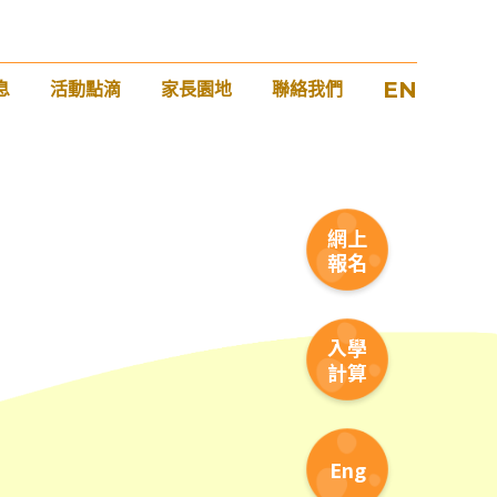
EN
息
活動點滴
家長園地
聯絡我們
1
網上
報名
入學
計算
Eng