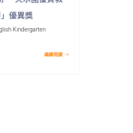
巴士
61M, 66, 67M, 68A, 69M, 69P, 235M,
比賽」優異獎
237A, 260C, 265M, 265P, 269M,
930, 935, A31, E32
glish Kindergarten
87M, 89, 89A, 89B, 89M, 94, 302,
小巴
313, 406, 407
繼續閱讀
保姆車1
梨木樹, 石蔭 葵涌邨, 葵景
前往方法
葵景分校
港鐵
葵興站 (C出口)
30, 31M, 32M, 33A, 36A, 36M, 38,
38A, 40, 40X, 43, 43A, 44M, 46P,