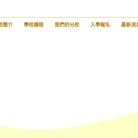
校簡介
學校課程
我們的分校
入學報名
最新消
前往方法
西營盤分校
港鐵
西營盤站 (B1 出口)
4, 4X, 5B, 5X, 7, 10, 18, 18P, 18X,
巴士
37A, 43A, 101, 101X, 104, 905
小巴
12, 12S, 45A, 45S, 55