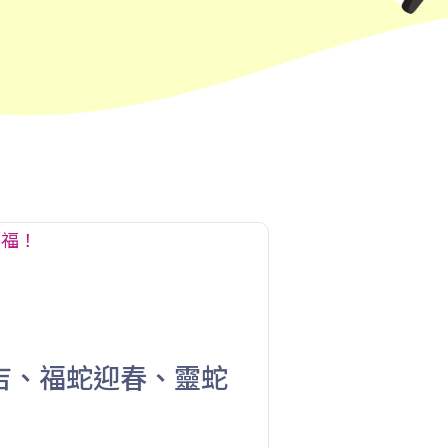
101, 106, 111,107 ,108, 116, A22,
E23
小巴
27M, 105, 105S, 2, 2A, 13
紅磡, 何文田, 土瓜灣, 九龍城, 啟晴
保姆車1
邨, 德朗邨, 彩虹邨, 淘大花園, 牛頭角
紅磡 (馬頭圍道), 旺角(上海街, 碧街),
保姆車2
油麻地(文明里), 佐敦(西貢街), 尖沙
咀(河內道, 柯士甸道, 漆咸道南)
前往方法
吉、福蛇迎春、靈蛇
港灣豪庭分校