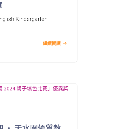
軍
德明邨, 啟業邨, 彩盈邨, 翔龍灣, 土瓜
nglish Kindergarten
灣 (萬寧), 紅墈(碧麗花園), 寶其利街,
保姆車1
必嘉街(近公廁), 愛民邨, 何文田邨,
新柳街, 海逸豪園, 半島豪庭, 海明軒,
繼續閱讀
彩虹地鐵站A出口
前往方法
葵興分校
港鐵
葵興站 (C出口)
30, 31M, 32M, 33A, 34, 36A, 36M,
37, 37M, 38, 38A, 40, 40X, 43, 43A,
44M, 46X, 47X, 57M, 58M, 59A, 60,
 • 天水圍優質教