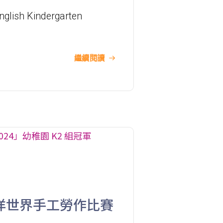
港鐵
深水埗站, 奧運站, 南昌站
nglish Kindergarten
巴士
2E, 12, 18, 31B, 914, 970, 702, K16
小巴
12B, 46, 70
繼續閱讀
前往方法
土瓜灣分校
港鐵
土瓜灣站 (A出口)
3B, 5, 5A, 5C, 5D, 11, 11B, 11K, 11X,
12A, 14, 15, 17, 21, 26, 28, 61X, 85A,
巴士
85C, 93K, 101, 106, 107, 111, 116,
297, 796X, A22, E23
洋世界手工勞作比賽
小巴
28M, 49