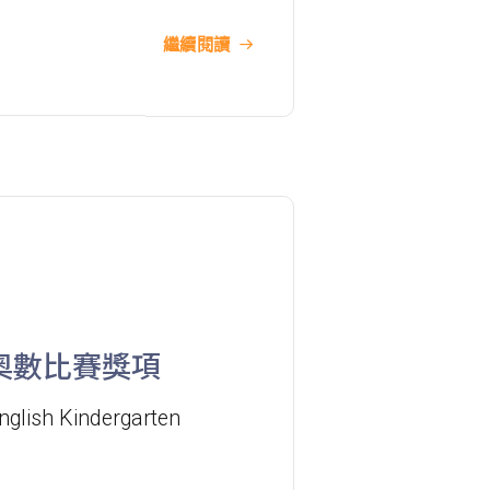
德明邨, 啟業邨, 彩盈邨, 翔龍灣, 土瓜
繼續閱讀
灣 (萬寧), 紅墈(碧麗花園), 寶其利街,
保姆車1
必嘉街(近公廁), 愛民邨, 何文田邨,
新柳街, 海逸豪園, 半島豪庭, 海明軒,
彩虹地鐵站A出口
前往方法
葵興分校
港鐵
葵興站 (C出口)
奧數比賽獎項
30, 31M, 32M, 33A, 34, 36A, 36M,
nglish Kindergarten
37, 37M, 38, 38A, 40, 40X, 43, 43A,
44M, 46X, 47X, 57M, 58M, 59A, 60,