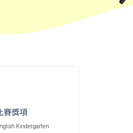
101, 106, 111,107 ,108, 116, A22,
E23
小巴
27M, 105, 105S, 2, 2A, 13
紅磡, 何文田, 土瓜灣, 九龍城, 啟晴
保姆車1
邨, 德朗邨, 彩虹邨, 淘大花園, 牛頭角
紅磡 (馬頭圍道), 旺角(上海街, 碧街),
保姆車2
油麻地(文明里), 佐敦(西貢街), 尖沙
咀(河內道, 柯士甸道, 漆咸道南)
前往方法
比賽獎項
港灣豪庭分校
nglish Kindergarten