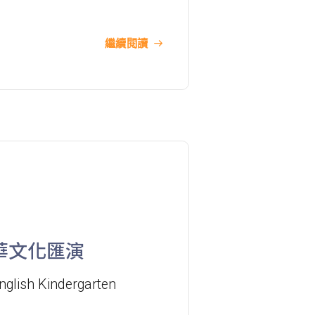
港鐵
深水埗站, 奧運站, 南昌站
巴士
2E, 12, 18, 31B, 914, 970, 702, K16
繼續閱讀
小巴
12B, 46, 70
前往方法
土瓜灣分校
港鐵
土瓜灣站 (A出口)
3B, 5, 5A, 5C, 5D, 11, 11B, 11K, 11X,
12A, 14, 15, 17, 21, 26, 28, 61X, 85A,
巴士
華文化匯演
85C, 93K, 101, 106, 107, 111, 116,
297, 796X, A22, E23
nglish Kindergarten
小巴
28M, 49