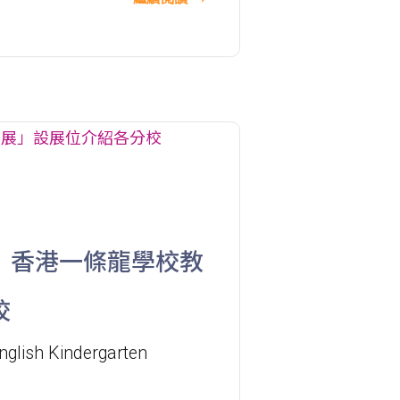
46X, 47X, 57M, 58M, 58P, 59A, 60,
巴士
61M, 66, 67M, 68A, 69M, 235M,
253M, 260C, 265M, 269M, 935, A31,
E32
小巴
89, 89B, 94, 313, 401, 406, 406A
葵涌村,葵芳村,葵盛邨, 梨木樹, 大窩
保姆車1
口村, 荃灣
前往方法
）香港一條龍學校教
西貢分校
校
nglish Kindergarten
巴士
92, 299, 792M