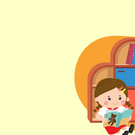
東行線 (往筲箕灣方向) - 13E (西邊
街) /
電車
西行線 (往堅尼地城方向) - 86W (西
邊街)
保姆車
堅尼地城, 薄扶林道
前往方法
樂民分校
港鐵
土瓜灣站 (B出口)
3B, 5, 5A, 5C, 5D, 5P, 11, 11K, 11X,
12A, 14, 15, 15X, 17, 21, 26, 28, 85,
巴士
85B, 85S,85X, 93K, 297, 297P, 796X,