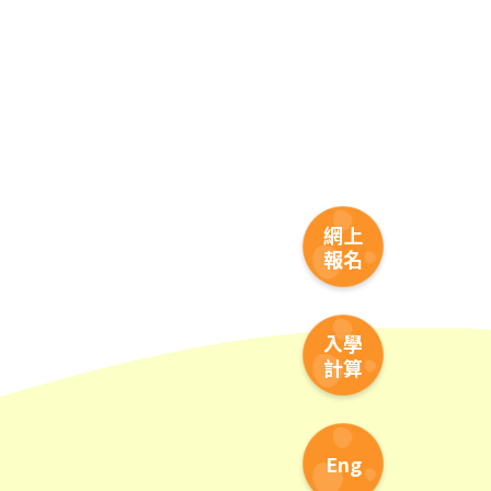
1
網上
報名
入學
計算
Eng