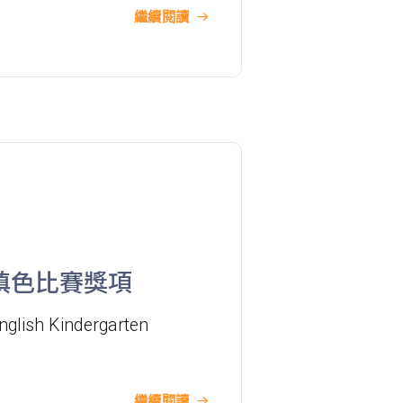
巴士
61M, 66, 67M, 68A, 69M, 69P, 235M,
繼續閱讀
237A, 260C, 265M, 265P, 269M,
930, 935, A31, E32
87M, 89, 89A, 89B, 89M, 94, 302,
小巴
313, 406, 407
保姆車1
梨木樹, 石蔭 葵涌邨, 葵景
前往方法
葵景分校
填色比賽獎項
nglish Kindergarten
港鐵
葵興站 (C出口)
30, 31M, 32M, 33A, 36A, 36M, 38,
38A, 40, 40X, 43, 43A, 44M, 46P,
繼續閱讀