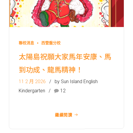
聯校消息
西營盤分校
前往方法
1
太陽島祝願大家馬年安康、馬
西營盤分校
到功成、龍馬精神！
港鐵
西營盤站 (B1 出口)
11 2 月 2026
by Sun Island English
Kindergarten
12
4, 4X, 5B, 5X, 7, 10, 18, 18P,
巴士
18X, 37A, 43A, 101, 101X, 104,
905
繼續閱讀
小巴
12, 12S, 45A, 45S, 55