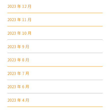
89, 89B, 94, 313, 401, 406,
2023 年 12 月
小巴
406A
2023 年 11 月
葵涌村,葵芳村,葵盛邨, 梨木樹,
保姆車1
大窩口村, 荃灣
2023 年 10 月
前往方法
2023 年 9 月
西貢分校
2023 年 8 月
巴士
92, 299, 792M
2023 年 7 月
小巴
1A
前往方法
2023 年 6 月
東涌分校
2023 年 4 月
港鐵
東涌站 (C出口)