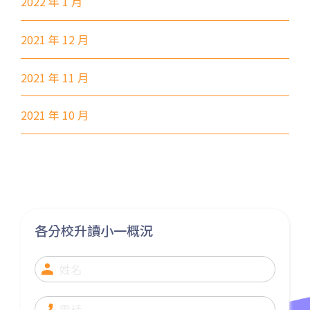
2022 年 1 月
31, 32, 36, 37, 38, 39, 77, 601,
小巴
602, 603, 604, 606S, 608,71
2021 年 12 月
其他
輕鐵: 元朗總站
2021 年 11 月
元朗市中心, 屏山, 天水圍, 朗屏,
水邊圍邨, 錦田市, 八鄉, 錦上路,
2021 年 10 月
保姆車1
橫台山,大棠道, 十八鄉路, 公庵
路, 錦綉花園, 米埔, 新田, 落馬
洲
各分校升讀小一概況