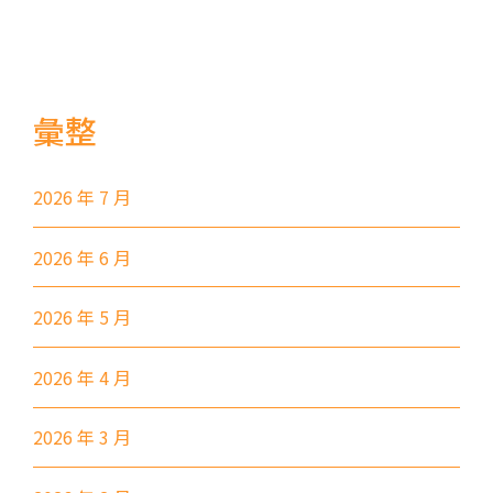
小巴
27M, 105, 105S, 2, 2A, 13
紅磡, 何文田, 土瓜灣, 九龍城,
保姆車1
啟晴邨, 德朗邨, 彩虹邨, 淘大花
園, 牛頭角
彙整
紅磡 (馬頭圍道), 旺角(上海街,
2026 年 7 月
碧街), 油麻地(文明里), 佐敦(西
保姆車2
貢街), 尖沙咀(河內道, 柯士甸
2026 年 6 月
道, 漆咸道南)
前往方法
2026 年 5 月
港灣豪庭分校
2026 年 4 月
港鐵
深水埗站, 奧運站, 南昌站
2026 年 3 月
2E, 12, 18, 31B, 914, 970, 702,
巴士
K16