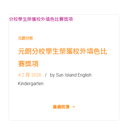
東行線 (往筲箕灣方向) - 13E
(西邊街) /
電車
西行線 (往堅尼地城方向) - 86W
(西邊街)
保姆車
堅尼地城, 薄扶林道
元朗分校
前往方法
元朗分校學生榮獲校外填色比
樂民分校
賽獎項
港鐵
土瓜灣站 (B出口)
4 2 月 2026
by Sun Island English
Kindergarten
3B, 5, 5A, 5C, 5D, 5P, 11, 11K,
11X, 12A, 14, 15, 15X, 17, 21,
巴士
26, 28, 85, 85B, 85S,85X, 93K,
繼續閱讀
297, 297P, 796X, 101, 106,
111,107 ,108, 116, A22, E23