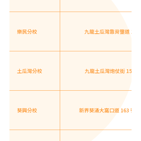
111,107 ,108, 116, A22, E23
小巴
27M, 105, 105S, 2, 2A, 13
紅磡, 何文田, 土瓜灣, 九龍城,
樂民分校
九龍土瓜灣靠背壟道 152
保姆車1
啟晴邨, 德朗邨, 彩虹邨, 淘大花
園, 牛頭角
紅磡 (馬頭圍道), 旺角(上海街,
碧街), 油麻地(文明里), 佐敦(西
土瓜灣分校
九龍土瓜灣炮仗街 152
保姆車2
貢街), 尖沙咀(河內道, 柯士甸
道, 漆咸道南)
前往方法
港灣豪庭分校
葵興分校
新界葵涌大窩口道 163 號
港鐵
深水埗站, 奧運站, 南昌站