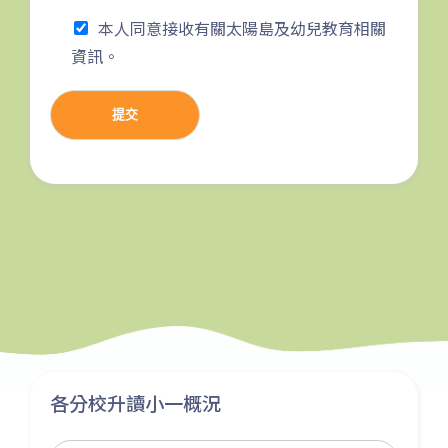
265M, 269M, 935, A31, E32
本人同意接收有關太陽島及幼兒教育相關
資訊。
89, 89B, 94, 313, 401, 406,
小巴
406A
提交
葵涌村,葵芳村,葵盛邨, 梨木樹,
保姆車1
大窩口村, 荃灣
前往方法
西貢分校
巴士
92, 299, 792M
小巴
1A
前往方法
各分校升讀小一概況
東涌分校