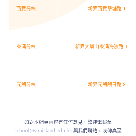
2E, 12, 18, 31B, 914, 970, 702,
巴士
西貢分校
新界西貢翠塘路 1 號翠
K16
小巴
12B, 46, 70
前往方法
土瓜灣分校
東涌分校
新界大嶼山東涌海濱路 12 號
港鐵
土瓜灣站 (A出口)
3B, 5, 5A, 5C, 5D, 11, 11B,
元朗分校
新界元朗朗日路 8 號形點 
11K, 11X, 12A, 14, 15, 17, 21,
巴士
26, 28, 61X, 85A, 85C, 93K,
101, 106, 107, 111, 116, 297,
796X, A22, E23
如對本網頁內容有任何意⾒，歡迎電郵至
小巴
28M, 49
school@sunisland.edu.hk
與我們聯絡，或傳真至
德明邨, 啟業邨, 彩盈邨, 翔龍灣,