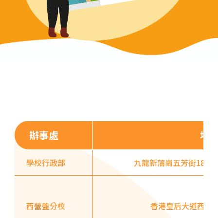
東行線 (往筲箕灣方向) - 13E
(西邊街) /
電車
西行線 (往堅尼地城方向) - 86W
(西邊街)
保姆車
堅尼地城, 薄扶林道
前往方法
樂民分校
辦事處
地
港鐵
土瓜灣站 (B出口)
學校行政部
九龍新蒲崗五芳街18號
3B, 5, 5A, 5C, 5D, 5P, 11, 11K,
11X, 12A, 14, 15, 15X, 17, 21,
巴士
26, 28, 85, 85B, 85S,85X, 93K,
西營盤分校
香港皇后大道西32
297, 297P, 796X, 101, 106,