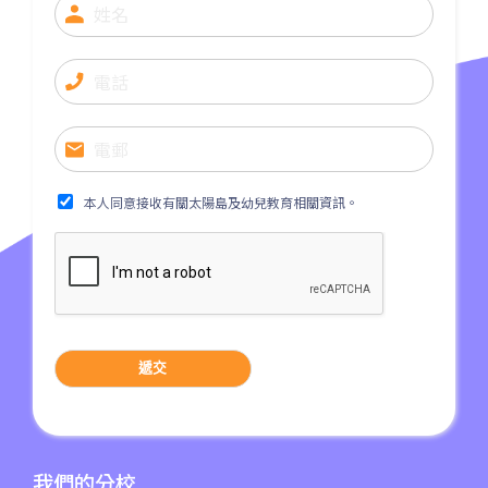
港鐵
東涌站 (C出口)
37, 38, E11, E21, E21A, E21X,
巴士
E22, E22A, E23, E31, E32, E33,
E34, E41, E42, S56
保姆車1
東涌區及愉景灣
本人同意接收有關太陽島及幼兒教育相關資訊。
前往方法
元朗分校
港鐵
元朗站 (F出口)
53, 54, 64K, 68M, 68X,, 69C,
遞交
77K, 268B, 268C, 268D, 276,
巴士
968, E34K74, 968A, B2, 76K,
276P, 77K, 268P, 269D, 276C,
我們的分校