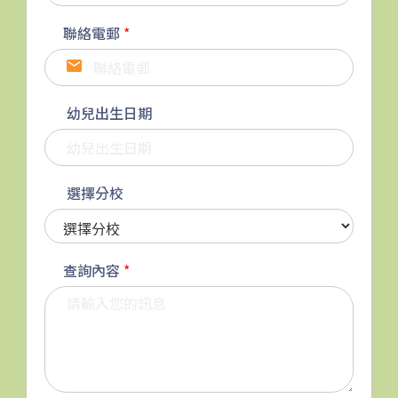
237A, 260C, 265M, 265P,
269M, 930, 935, A31, E32
聯絡電郵
*
87M, 89, 89A, 89B, 89M, 94,
小巴
302, 313, 406, 407
幼兒出生日期
保姆車1
梨木樹, 石蔭 葵涌邨, 葵景
前往方法
選擇分校
葵景分校
港鐵
葵興站 (C出口)
查詢內容
*
30, 31M, 32M, 33A, 36A, 36M,
38, 38A, 40, 40X, 43, 43A, 44M,
46P, 46X, 47X, 57M, 58M, 58P,
巴士
59A, 60, 61M, 66, 67M, 68A,
69M, 235M, 253M, 260C,