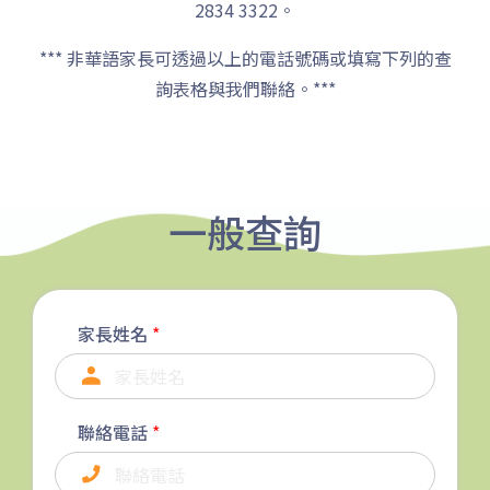
2834 3322。
土瓜灣 (萬寧), 紅墈(碧麗花園),
*** 非華語家長可透過以上的電話號碼或填寫下列的查
寶其利街, 必嘉街(近公廁), 愛民
保姆車1
詢表格與我們聯絡。***
邨, 何文田邨, 新柳街, 海逸豪園,
半島豪庭, 海明軒, 彩虹地鐵站A
出口
前往方法
⼀般查詢
葵興分校
1
港鐵
葵興站 (C出口)
家長姓名
*
30, 31M, 32M, 33A, 34, 36A,
36M, 37, 37M, 38, 38A, 40,
40X, 43, 43A, 44M, 46X, 47X,
聯絡電話
*
巴士
57M, 58M, 59A, 60, 61M, 66,
67M, 68A, 69M, 69P, 235M,