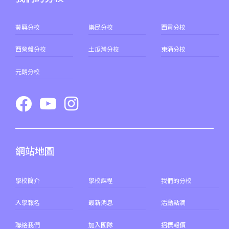
268X, 968X
31, 32, 36, 37, 38, 39, 77, 601,
葵興分校
樂民分校
西貢分校
小巴
602, 603, 604, 606S, 608,71
西營盤分校
土瓜灣分校
東涌分校
其他
輕鐵: 元朗總站
元朗分校
元朗市中心, 屏山, 天水圍, 朗屏,
水邊圍邨, 錦田市, 八鄉, 錦上路,
保姆車1
橫台山,大棠道, 十八鄉路, 公庵
路, 錦綉花園, 米埔, 新田, 落馬
洲
網站地圖
學校簡介
學校課程
我們的分校
入學報名
最新消息
活動點滴
聯絡我們
加入團隊
招標報價