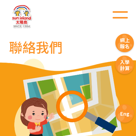
網上
聯絡我們
報名
前往方法
入學
1
計算
西營盤分校
港鐵
西營盤站 (B1 出口)
4, 4X, 5B, 5X, 7, 10, 18, 18P,
Eng
巴士
18X, 37A, 43A, 101, 101X, 104,
905
小巴
12, 12S, 45A, 45S, 55