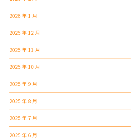
小巴
27M, 105, 105S, 2, 2A, 13
紅磡, 何文田, 土瓜灣, 九龍城,
2026 年 1 月
保姆車1
啟晴邨, 德朗邨, 彩虹邨, 淘大花
2025 年 12 月
園, 牛頭角
紅磡 (馬頭圍道), 旺角(上海街,
2025 年 11 月
碧街), 油麻地(文明里), 佐敦(西
保姆車2
貢街), 尖沙咀(河內道, 柯士甸
2025 年 10 月
道, 漆咸道南)
前往方法
2025 年 9 月
港灣豪庭分校
2025 年 8 月
港鐵
深水埗站, 奧運站, 南昌站
2025 年 7 月
2E, 12, 18, 31B, 914, 970, 702,
巴士
2025 年 6 月
K16