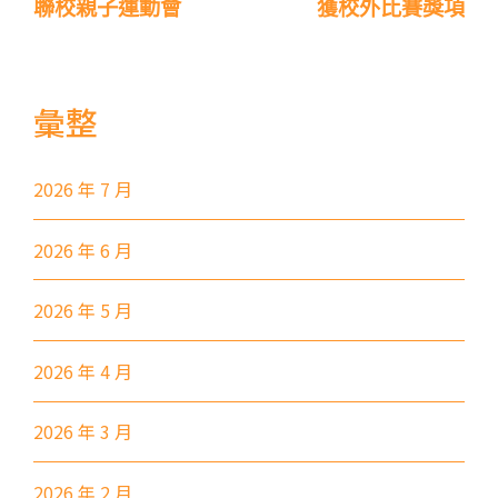
聯校親子運動會
獲校外比賽獎項
(西邊街) /
電車
西行線 (往堅尼地城方向) - 86W
(西邊街)
彙整
保姆車
堅尼地城, 薄扶林道
前往方法
2026 年 7 月
樂民分校
2026 年 6 月
港鐵
土瓜灣站 (B出口)
2026 年 5 月
3B, 5, 5A, 5C, 5D, 5P, 11, 11K,
11X, 12A, 14, 15, 15X, 17, 21,
2026 年 4 月
巴士
26, 28, 85, 85B, 85S,85X, 93K,
297, 297P, 796X, 101, 106,
2026 年 3 月
111,107 ,108, 116, A22, E23
2026 年 2 月