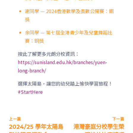
謝同學 — 2024香港數學及奧數公開賽：銅
獎
余同學 — 第七屆全港青少年及兒童舞蹈比
賽：銅獎
前往方法
1
按此了解更多元朗分校資訊：
西營盤分校
https://sunisland.edu.hk/branches/yuen-
long-branch/
港鐵
西營盤站 (B1 出口)
選擇太陽島，讓您的幼兒踏上愉快學習旅程！
4, 4X, 5B, 5X, 7, 10, 18, 18P,
#StartHere
巴士
18X, 37A, 43A, 101, 101X, 104,
905
小巴
12, 12S, 45A, 45S, 55
上一篇
下一篇
2024/25 學年太陽島
港灣豪庭分校學生榮
東行線 (往筲箕灣方向) - 13E