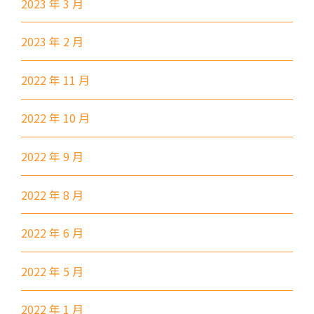
2023 年 3 月
89, 89B, 94, 313, 401, 406,
小巴
406A
2023 年 2 月
葵涌村,葵芳村,葵盛邨, 梨木樹,
保姆車1
2022 年 11 月
大窩口村, 荃灣
前往方法
2022 年 10 月
西貢分校
2022 年 9 月
巴士
92, 299, 792M
2022 年 8 月
小巴
1A
前往方法
2022 年 6 月
東涌分校
2022 年 5 月
港鐵
東涌站 (C出口)
2022 年 1 月