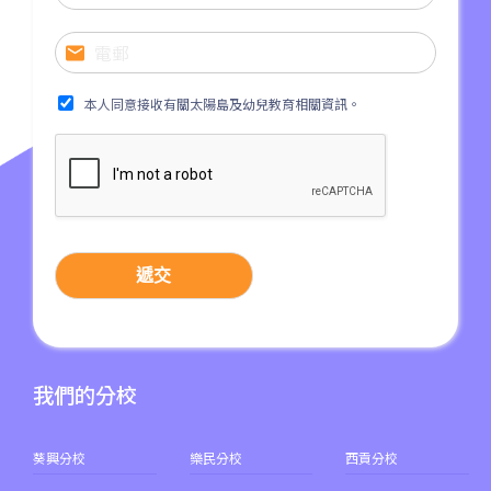
31, 32, 36, 37, 38, 39, 77, 601,
小巴
602, 603, 604, 606S, 608,71
其他
輕鐵: 元朗總站
本人同意接收有關太陽島及幼兒教育相關資訊。
元朗市中心, 屏山, 天水圍, 朗屏,
水邊圍邨, 錦田市, 八鄉, 錦上路,
保姆車1
橫台山,大棠道, 十八鄉路, 公庵
路, 錦綉花園, 米埔, 新田, 落馬
洲
遞交
我們的分校
葵興分校
樂民分校
西貢分校