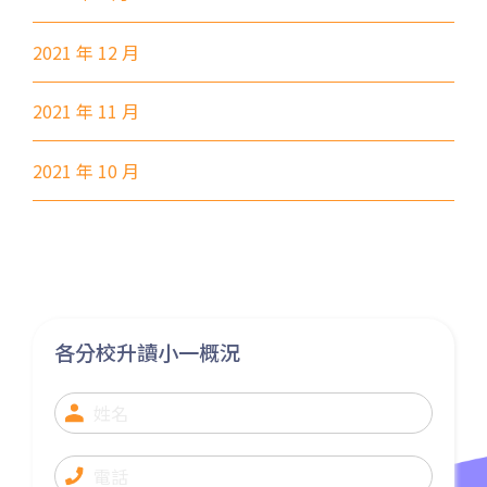
37, 38, E11, E21, E21A, E21X,
2021 年 12 月
巴士
E22, E22A, E23, E31, E32, E33,
E34, E41, E42, S56
2021 年 11 月
保姆車1
東涌區及愉景灣
前往方法
2021 年 10 月
元朗分校
港鐵
元朗站 (F出口)
53, 54, 64K, 68M, 68X,, 69C,
各分校升讀小一概況
77K, 268B, 268C, 268D, 276,
巴士
968, E34K74, 968A, B2, 76K,
276P, 77K, 268P, 269D, 276C,
268X, 968X