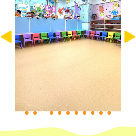
保姆車1
梨木樹, 石蔭 葵涌邨, 葵景
前往方法
葵景分校
港鐵
葵興站 (C出口)
30, 31M, 32M, 33A, 36A, 36M,
38, 38A, 40, 40X, 43, 43A, 44M,
46P, 46X, 47X, 57M, 58M, 58P,
巴士
59A, 60, 61M, 66, 67M, 68A,
69M, 235M, 253M, 260C,
265M, 269M, 935, A31, E32
89, 89B, 94, 313, 401, 406,
小巴
406A
葵涌村,葵芳村,葵盛邨, 梨木樹,