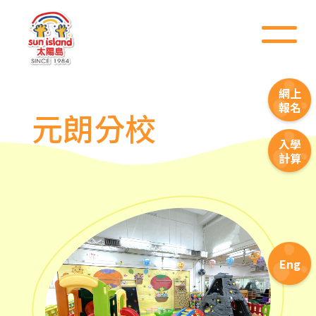
網上
報名
元朗分校
入學
計算
Eng