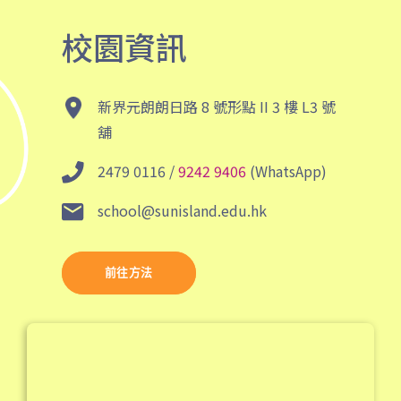
保姆車1
大窩口村, 荃灣
校園資訊
前往方法
西貢分校
新界元朗朗日路 8 號形點 II 3 樓 L3 號
舖
巴士
92, 299, 792M
2479 0116 /
9242 9406
(WhatsApp)
小巴
1A
前往方法
school@sunisland.edu.hk
東涌分校
前往⽅法
港鐵
東涌站 (C出口)
37, 38, E11, E21, E21A, E21X,
巴士
E22, E22A, E23, E31, E32, E33,
E34, E41, E42, S56