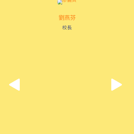
土瓜灣分校
劉燕芬
港鐵
土瓜灣站 (A出口)
校長
3B, 5, 5A, 5C, 5D, 11, 11B,
11K, 11X, 12A, 14, 15, 17, 21,
巴士
26, 28, 61X, 85A, 85C, 93K,
101, 106, 107, 111, 116, 297,
796X, A22, E23
小巴
28M, 49
德明邨, 啟業邨, 彩盈邨, 翔龍灣,
土瓜灣 (萬寧), 紅墈(碧麗花園),
寶其利街, 必嘉街(近公廁), 愛民
保姆車1
邨, 何文田邨, 新柳街, 海逸豪園,
半島豪庭, 海明軒, 彩虹地鐵站A
出口