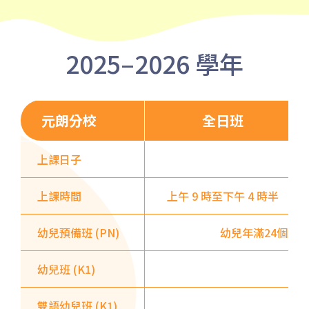
保姆車
堅尼地城, 薄扶林道
前往方法
2025–2026 學年
樂民分校
港鐵
土瓜灣站 (B出口)
元朗分校
全日班
3B, 5, 5A, 5C, 5D, 5P, 11, 11K,
11X, 12A, 14, 15, 15X, 17, 21,
上課日子
巴士
26, 28, 85, 85B, 85S,85X, 93K,
上課時間
上午 9 時至下午 4 時半
297, 297P, 796X, 101, 106,
111,107 ,108, 116, A22, E23
幼兒預備班 (PN)
幼兒年滿24個月
小巴
27M, 105, 105S, 2, 2A, 13
幼兒班 (K1)
紅磡, 何文田, 土瓜灣, 九龍城,
保姆車1
啟晴邨, 德朗邨, 彩虹邨, 淘大花
雙語幼兒班 (K1)