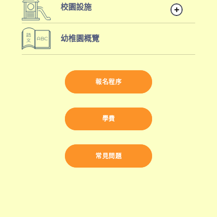
校園設施
全日班
鄰近商場及地鐵站
前往方法
廣闊空間
1
幼椎園概覽
大肌肉活動設施
西營盤分校
校巴服務
幼稚園及幼稚園暨幼兒中心概覽
2025/26 學年
港鐵
西營盤站 (B1 出口)
報名程序
4, 4X, 5B, 5X, 7, 10, 18, 18P,
巴士
18X, 37A, 43A, 101, 101X, 104,
學費
905
小巴
12, 12S, 45A, 45S, 55
常⾒問題
東行線 (往筲箕灣方向) - 13E
(西邊街) /
電車
西行線 (往堅尼地城方向) - 86W
(西邊街)