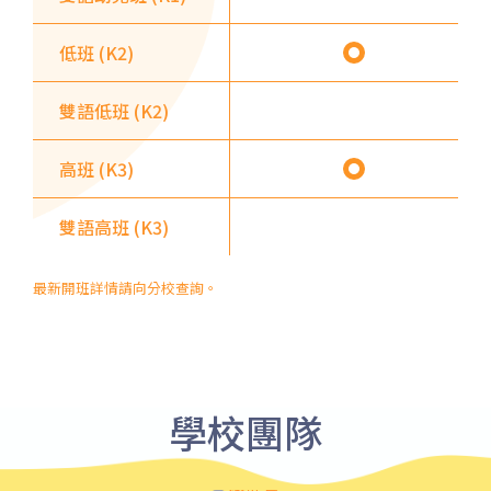
園, 牛頭角
低班 (K2)
紅磡 (馬頭圍道), 旺角(上海街,
碧街), 油麻地(文明里), 佐敦(西
保姆車2
雙語低班 (K2)
貢街), 尖沙咀(河內道, 柯士甸
道, 漆咸道南)
高班 (K3)
前往方法
港灣豪庭分校
雙語高班 (K3)
最新開班詳情請向分校查詢。
港鐵
深水埗站, 奧運站, 南昌站
2E, 12, 18, 31B, 914, 970, 702,
巴士
K16
學校團隊
小巴
12B, 46, 70
前往方法