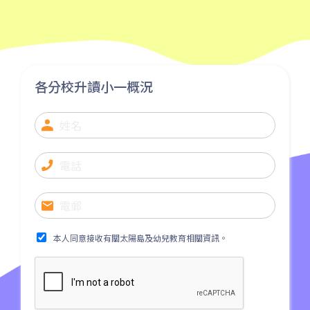
元朗市中心, 屏山, 天水圍, 朗屏,
水邊圍邨, 錦田市, 八鄉, 錦上路,
保姆車1
橫台山,大棠道, 十八鄉路, 公庵
路, 錦綉花園, 米埔, 新田, 落馬
各分校升讀小一概況
洲
本人同意接收有關太陽島及幼兒教育相關資訊。