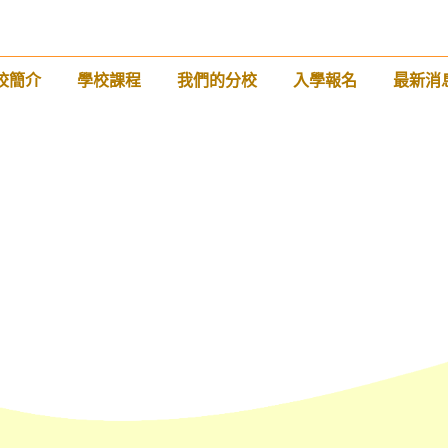
校簡介
學校課程
我們的分校
入學報名
最新消
前往方法
西營盤分校
港鐵
西營盤站 (B1 出口)
4, 4X, 5B, 5X, 7, 10, 18, 18P, 18X,
巴士
37A, 43A, 101, 101X, 104, 905
小巴
12, 12S, 45A, 45S, 55