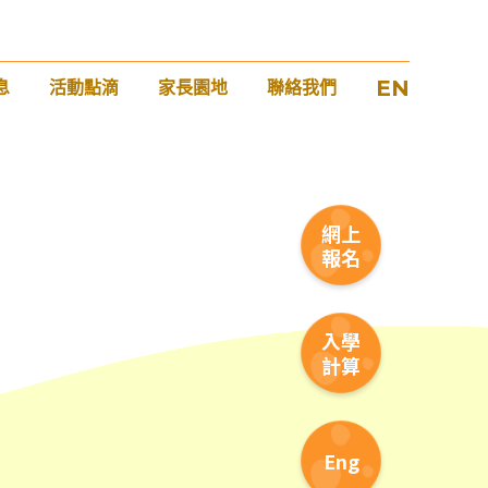
EN
息
活動點滴
家長園地
聯絡我們
1
網上
報名
入學
計算
Eng