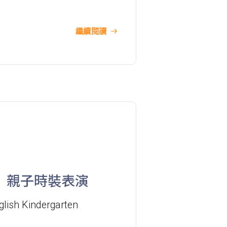
港鐵
深水埗站, 奧運站, 南昌站
巴士
2E, 12, 18, 31B, 914, 970, 702, K16
繼續閱讀
小巴
12B, 46, 70
前往方法
土瓜灣分校
港鐵
土瓜灣站 (A出口)
3B, 5, 5A, 5C, 5D, 11, 11B, 11K, 11X,
12A, 14, 15, 17, 21, 26, 28, 61X, 85A,
巴士
‧ 親子時裝表演
85C, 93K, 101, 106, 107, 111, 116,
297, 796X, A22, E23
glish Kindergarten
小巴
28M, 49