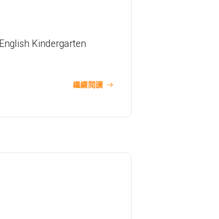
小巴
1A
前往方法
English Kindergarten
東涌分校
港鐵
東涌站 (C出口)
繼續閱讀
37, 38, E11, E21, E21A, E21X, E22,
巴士
E22A, E23, E31, E32, E33, E34, E41,
E42, S56
保姆車1
東涌區及愉景灣
前往方法
元朗分校