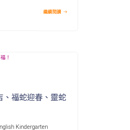
德明邨, 啟業邨, 彩盈邨, 翔龍灣, 土瓜
繼續閱讀
灣 (萬寧), 紅墈(碧麗花園), 寶其利街,
保姆車1
必嘉街(近公廁), 愛民邨, 何文田邨,
新柳街, 海逸豪園, 半島豪庭, 海明軒,
彩虹地鐵站A出口
前往方法
葵興分校
港鐵
葵興站 (C出口)
吉、福蛇迎春、靈蛇
30, 31M, 32M, 33A, 34, 36A, 36M,
37, 37M, 38, 38A, 40, 40X, 43, 43A,
44M, 46X, 47X, 57M, 58M, 59A, 60,
nglish Kindergarten