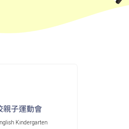
101, 106, 111,107 ,108, 116, A22,
E23
小巴
27M, 105, 105S, 2, 2A, 13
紅磡, 何文田, 土瓜灣, 九龍城, 啟晴
保姆車1
邨, 德朗邨, 彩虹邨, 淘大花園, 牛頭角
紅磡 (馬頭圍道), 旺角(上海街, 碧街),
保姆車2
油麻地(文明里), 佐敦(西貢街), 尖沙
咀(河內道, 柯士甸道, 漆咸道南)
前往方法
聯校親子運動會
港灣豪庭分校
nglish Kindergarten