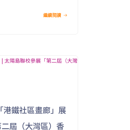
46X, 47X, 57M, 58M, 58P, 59A, 60,
巴士
繼續閱讀
61M, 66, 67M, 68A, 69M, 235M,
253M, 260C, 265M, 269M, 935, A31,
E32
小巴
89, 89B, 94, 313, 401, 406, 406A
葵涌村,葵芳村,葵盛邨, 梨木樹, 大窩
保姆車1
口村, 荃灣
前往方法
西貢分校
「港鐵社區畫廊」展
巴士
92, 299, 792M
「第二屆（大灣區）香