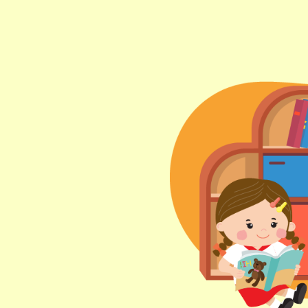
東行線 (往筲箕灣方向) - 13E (西邊
街) /
電車
西行線 (往堅尼地城方向) - 86W (西
邊街)
保姆車
堅尼地城, 薄扶林道
前往方法
樂民分校
港鐵
土瓜灣站 (B出口)
3B, 5, 5A, 5C, 5D, 5P, 11, 11K, 11X,
12A, 14, 15, 15X, 17, 21, 26, 28, 85,
巴士
85B, 85S,85X, 93K, 297, 297P, 796X,