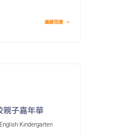
巴士
61M, 66, 67M, 68A, 69M, 69P, 235M,
237A, 260C, 265M, 265P, 269M,
繼續閱讀
930, 935, A31, E32
87M, 89, 89A, 89B, 89M, 94, 302,
小巴
313, 406, 407
保姆車1
梨木樹, 石蔭 葵涌邨, 葵景
前往方法
葵景分校
聯校親子嘉年華
港鐵
葵興站 (C出口)
30, 31M, 32M, 33A, 36A, 36M, 38,
English Kindergarten
38A, 40, 40X, 43, 43A, 44M, 46P,