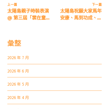
上一篇
下一篇
東行線 (往筲箕灣方向) - 13E
太陽島親子時裝表演
太陽島祝願大家馬年
(西邊街) /
@ 第三屆「裳在童
安康、馬到功成、龍
電車
西行線 (往堅尼地城方向) - 86W
心」二手童裝義賣同樂
馬精神！
(西邊街)
日
保姆車
堅尼地城, 薄扶林道
彙整
前往方法
2026 年 7 月
樂民分校
2026 年 6 月
港鐵
土瓜灣站 (B出口)
3B, 5, 5A, 5C, 5D, 5P, 11, 11K,
2026 年 5 月
11X, 12A, 14, 15, 15X, 17, 21,
巴士
26, 28, 85, 85B, 85S,85X, 93K,
2026 年 4 月
297, 297P, 796X, 101, 106,