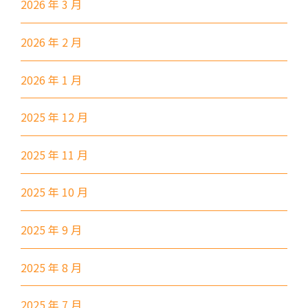
111,107 ,108, 116, A22, E23
2026 年 3 月
小巴
27M, 105, 105S, 2, 2A, 13
2026 年 2 月
紅磡, 何文田, 土瓜灣, 九龍城,
2026 年 1 月
保姆車1
啟晴邨, 德朗邨, 彩虹邨, 淘大花
園, 牛頭角
2025 年 12 月
紅磡 (馬頭圍道), 旺角(上海街,
碧街), 油麻地(文明里), 佐敦(西
2025 年 11 月
保姆車2
貢街), 尖沙咀(河內道, 柯士甸
道, 漆咸道南)
2025 年 10 月
前往方法
2025 年 9 月
港灣豪庭分校
2025 年 8 月
港鐵
深水埗站, 奧運站, 南昌站
2025 年 7 月