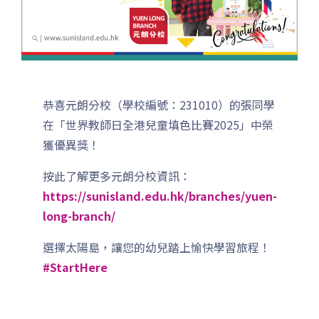
恭喜元朗分校（學校編號：231010）的張同學
在「世界教師日全港兒童填色比賽2025」中榮
前往方法
1
獲優異獎！
西營盤分校
按此了解更多元朗分校資訊：
https://sunisland.edu.hk/branches/yuen-
港鐵
西營盤站 (B1 出口)
long-branch/
4, 4X, 5B, 5X, 7, 10, 18, 18P,
選擇太陽島，讓您的幼兒踏上愉快學習旅程！
巴士
18X, 37A, 43A, 101, 101X, 104,
#StartHere
905
小巴
12, 12S, 45A, 45S, 55