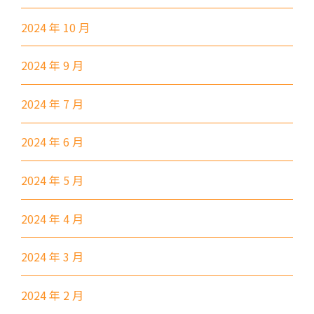
土瓜灣 (萬寧), 紅墈(碧麗花園),
2024 年 10 月
寶其利街, 必嘉街(近公廁), 愛民
保姆車1
邨, 何文田邨, 新柳街, 海逸豪園,
2024 年 9 月
半島豪庭, 海明軒, 彩虹地鐵站A
出口
2024 年 7 月
前往方法
2024 年 6 月
葵興分校
1
2024 年 5 月
港鐵
葵興站 (C出口)
2024 年 4 月
30, 31M, 32M, 33A, 34, 36A,
36M, 37, 37M, 38, 38A, 40,
2024 年 3 月
40X, 43, 43A, 44M, 46X, 47X,
巴士
57M, 58M, 59A, 60, 61M, 66,
2024 年 2 月
67M, 68A, 69M, 69P, 235M,