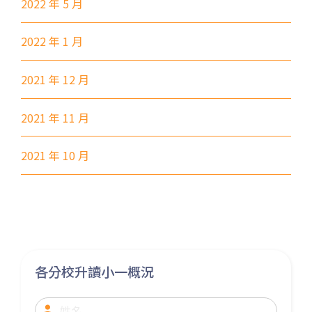
2022 年 5 月
港鐵
東涌站 (C出口)
2022 年 1 月
37, 38, E11, E21, E21A, E21X,
巴士
E22, E22A, E23, E31, E32, E33,
2021 年 12 月
E34, E41, E42, S56
保姆車1
東涌區及愉景灣
2021 年 11 月
前往方法
2021 年 10 月
元朗分校
港鐵
元朗站 (F出口)
53, 54, 64K, 68M, 68X,, 69C,
77K, 268B, 268C, 268D, 276,
各分校升讀小一概況
巴士
968, E34K74, 968A, B2, 76K,
276P, 77K, 268P, 269D, 276C,