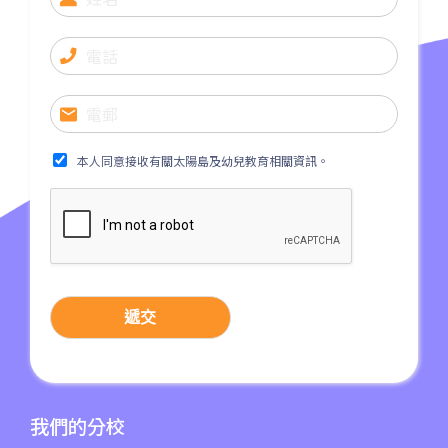
268X, 968X
31, 32, 36, 37, 38, 39, 77, 601,
小巴
602, 603, 604, 606S, 608,71
其他
輕鐵: 元朗總站
元朗市中心, 屏山, 天水圍, 朗屏,
本人同意接收有關太陽島及幼兒教育相關資訊。
水邊圍邨, 錦田市, 八鄉, 錦上路,
保姆車1
橫台山,大棠道, 十八鄉路, 公庵
路, 錦綉花園, 米埔, 新田, 落馬
洲
遞交
我們的分校