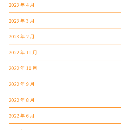
265M, 269M, 935, A31, E32
2023 年 4 月
89, 89B, 94, 313, 401, 406,
2023 年 3 月
小巴
406A
2023 年 2 月
葵涌村,葵芳村,葵盛邨, 梨木樹,
保姆車1
大窩口村, 荃灣
2022 年 11 月
前往方法
西貢分校
2022 年 10 月
2022 年 9 月
巴士
92, 299, 792M
小巴
1A
2022 年 8 月
前往方法
2022 年 6 月
東涌分校