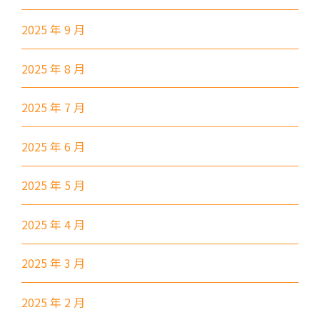
紅磡 (馬頭圍道), 旺角(上海街,
2025 年 9 月
碧街), 油麻地(文明里), 佐敦(西
保姆車2
貢街), 尖沙咀(河內道, 柯士甸
2025 年 8 月
道, 漆咸道南)
前往方法
2025 年 7 月
港灣豪庭分校
2025 年 6 月
港鐵
深水埗站, 奧運站, 南昌站
2025 年 5 月
2E, 12, 18, 31B, 914, 970, 702,
巴士
2025 年 4 月
K16
小巴
12B, 46, 70
2025 年 3 月
前往方法
2025 年 2 月
土瓜灣分校