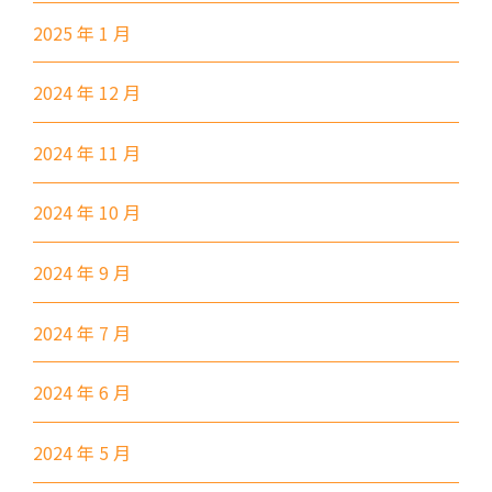
2025 年 1 月
港鐵
土瓜灣站 (A出口)
2024 年 12 月
3B, 5, 5A, 5C, 5D, 11, 11B,
11K, 11X, 12A, 14, 15, 17, 21,
2024 年 11 月
巴士
26, 28, 61X, 85A, 85C, 93K,
101, 106, 107, 111, 116, 297,
2024 年 10 月
796X, A22, E23
2024 年 9 月
小巴
28M, 49
德明邨, 啟業邨, 彩盈邨, 翔龍灣,
2024 年 7 月
土瓜灣 (萬寧), 紅墈(碧麗花園),
寶其利街, 必嘉街(近公廁), 愛民
2024 年 6 月
保姆車1
邨, 何文田邨, 新柳街, 海逸豪園,
半島豪庭, 海明軒, 彩虹地鐵站A
2024 年 5 月
出口