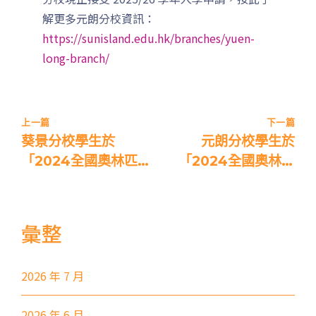
解更多元朗分校資訊：
前往方法
1
https://sunisland.edu.hk/branches/yuen-
long-branch/
西營盤分校
港鐵
西營盤站 (B1 出口)
上一篇
下一篇
4, 4X, 5B, 5X, 7, 10, 18, 18P,
葵景分校學生於
元朗分校學生於
巴士
18X, 37A, 43A, 101, 101X, 104,
「2024全國奧林匹克
「2024全國奧林匹
905
數學挑戰賽」榮獲獎項
克數學挑戰賽」榮獲
佳績
小巴
12, 12S, 45A, 45S, 55
彙整
東行線 (往筲箕灣方向) - 13E
(西邊街) /
電車
西行線 (往堅尼地城方向) - 86W
2026 年 7 月
(西邊街)
2026 年 6 月