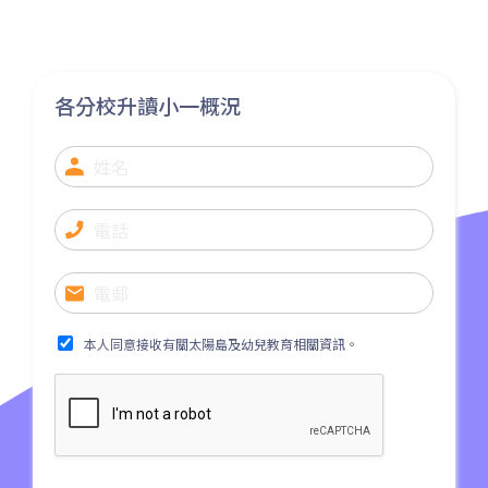
保姆車1
東涌區及愉景灣
前往方法
元朗分校
各分校升讀小一概況
港鐵
元朗站 (F出口)
53, 54, 64K, 68M, 68X,, 69C,
77K, 268B, 268C, 268D, 276,
巴士
968, E34K74, 968A, B2, 76K,
276P, 77K, 268P, 269D, 276C,
268X, 968X
本人同意接收有關太陽島及幼兒教育相關資訊。
31, 32, 36, 37, 38, 39, 77, 601,
小巴
602, 603, 604, 606S, 608,71
其他
輕鐵: 元朗總站