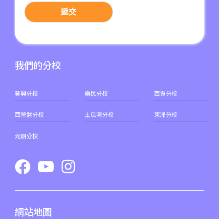
元朗市中心, 屏山, 天水圍, 朗屏,
遞交
水邊圍邨, 錦田市, 八鄉, 錦上路,
保姆車1
橫台山,大棠道, 十八鄉路, 公庵
路, 錦綉花園, 米埔, 新田, 落馬
洲
我們的分校
葵興分校
樂民分校
西貢分校
西營盤分校
土瓜灣分校
東涌分校
元朗分校
網站地圖