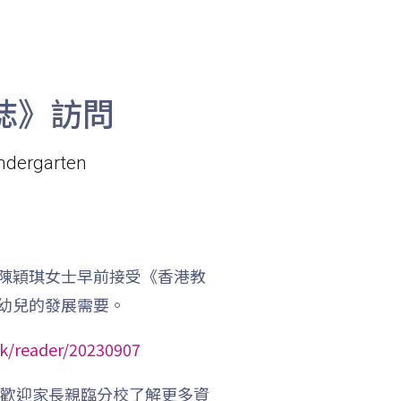
誌》訪問
前往方法
indergarten
西營盤分校
陳穎琪女士早前接受《香港教
港鐵
西營盤站 (B1 出口)
幼兒的發展需要。
4, 4X, 5B, 5X, 7, 10, 18, 18P, 18X,
巴士
37A, 43A, 101, 101X, 104, 905
k/reader/20230907
小巴
12, 12S, 45A, 45S, 55
，歡迎家長親臨分校了解更多資