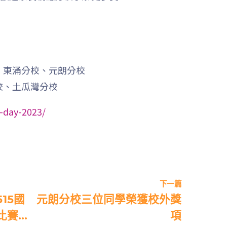
東行線 (往筲箕灣方向) - 13E (西邊
街) /
電車
西行線 (往堅尼地城方向) - 86W (西
邊街)
校、東涌分校、元朗分校
分校、土瓜灣分校
保姆車
堅尼地城, 薄扶林道
前往方法
n-day-2023/
樂民分校
港鐵
土瓜灣站 (B出口)
下一篇
3B, 5, 5A, 5C, 5D, 5P, 11, 11K, 11X,
15國
元朗分校三位同學榮獲校外獎
12A, 14, 15, 15X, 17, 21, 26, 28, 85,
比賽
項
巴士
85B, 85S,85X, 93K, 297, 297P, 796X,