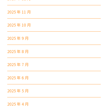
紅磡, 何文田, 土瓜灣, 九龍城,
保姆車1
啟晴邨, 德朗邨, 彩虹邨, 淘大花
2025 年 11 月
園, 牛頭角
紅磡 (馬頭圍道), 旺角(上海街,
2025 年 10 月
碧街), 油麻地(文明里), 佐敦(西
保姆車2
貢街), 尖沙咀(河內道, 柯士甸
2025 年 9 月
道, 漆咸道南)
前往方法
2025 年 8 月
港灣豪庭分校
2025 年 7 月
港鐵
深水埗站, 奧運站, 南昌站
2025 年 6 月
2E, 12, 18, 31B, 914, 970, 702,
巴士
2025 年 5 月
K16
小巴
12B, 46, 70
2025 年 4 月