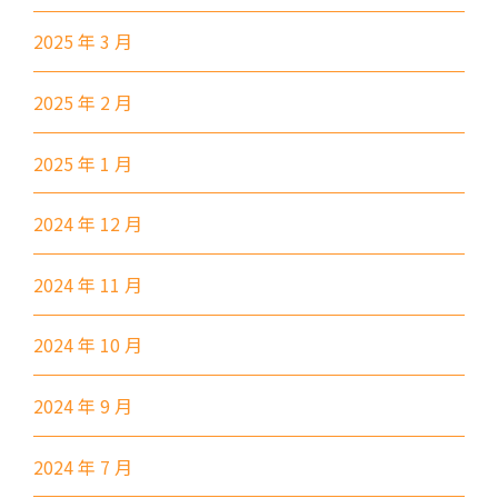
前往方法
2025 年 3 月
土瓜灣分校
2025 年 2 月
港鐵
土瓜灣站 (A出口)
2025 年 1 月
3B, 5, 5A, 5C, 5D, 11, 11B,
11K, 11X, 12A, 14, 15, 17, 21,
2024 年 12 月
巴士
26, 28, 61X, 85A, 85C, 93K,
101, 106, 107, 111, 116, 297,
2024 年 11 月
796X, A22, E23
2024 年 10 月
小巴
28M, 49
德明邨, 啟業邨, 彩盈邨, 翔龍灣,
2024 年 9 月
土瓜灣 (萬寧), 紅墈(碧麗花園),
寶其利街, 必嘉街(近公廁), 愛民
2024 年 7 月
保姆車1
邨, 何文田邨, 新柳街, 海逸豪園,