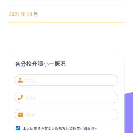
巴士
E22, E22A, E23, E31, E32, E33,
E34, E41, E42, S56
2021 年 10 月
保姆車1
東涌區及愉景灣
前往方法
元朗分校
港鐵
元朗站 (F出口)
各分校升讀小一概況
53, 54, 64K, 68M, 68X,, 69C,
77K, 268B, 268C, 268D, 276,
巴士
968, E34K74, 968A, B2, 76K,
276P, 77K, 268P, 269D, 276C,
268X, 968X
31, 32, 36, 37, 38, 39, 77, 601,
小巴
602, 603, 604, 606S, 608,71
本人同意接收有關太陽島及幼兒教育相關資訊。