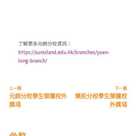
前往方法
1
了解更多元朗分校資訊：
西營盤分校
https://sunisland.edu.hk/branches/yuen-
long-branch/
港鐵
西營盤站 (B1 出口)
4, 4X, 5B, 5X, 7, 10, 18, 18P,
巴士
18X, 37A, 43A, 101, 101X, 104,
上一篇
下一篇
905
元朗分校學生榮獲校外
樂民分校學生榮獲校
獎項
外獎項
小巴
12, 12S, 45A, 45S, 55
東行線 (往筲箕灣方向) - 13E
(西邊街) /
電車
彙整