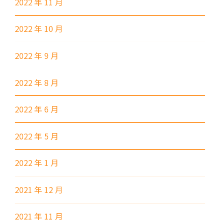
2022 年 11 月
葵涌村,葵芳村,葵盛邨, 梨木樹,
保姆車1
2022 年 10 月
大窩口村, 荃灣
前往方法
2022 年 9 月
西貢分校
2022 年 8 月
巴士
92, 299, 792M
2022 年 6 月
小巴
1A
前往方法
2022 年 5 月
東涌分校
2022 年 1 月
港鐵
東涌站 (C出口)
2021 年 12 月
37, 38, E11, E21, E21A, E21X,
2021 年 11 月