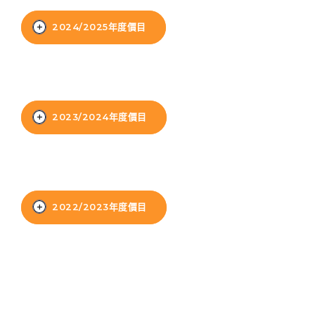
40X, 43, 43A, 44M, 46X, 47X,
巴士
57M, 58M, 59A, 60, 61M, 66,
2024/2025年度價⽬
67M, 68A, 69M, 69P, 235M,
237A, 260C, 265M, 265P,
269M, 930, 935, A31, E32
20
費用
87M, 89, 89A, 89B, 89M, 94,
2023/2024年度價⽬
小巴
302, 313, 406, 407
報名費
保姆車1
梨木樹, 石蔭 葵涌邨, 葵景
前往方法
上午班
費用
2022/2023年度價⽬
葵景分校
註冊費
下午班
(幼兒班、低班、高班)
報名費
港鐵
葵興站 (C出口)
全日班
$
上午班
30, 31M, 32M, 33A, 36A, 36M,
費用
38, 38A, 40, 40X, 43, 43A, 44M,
上午班
註冊費