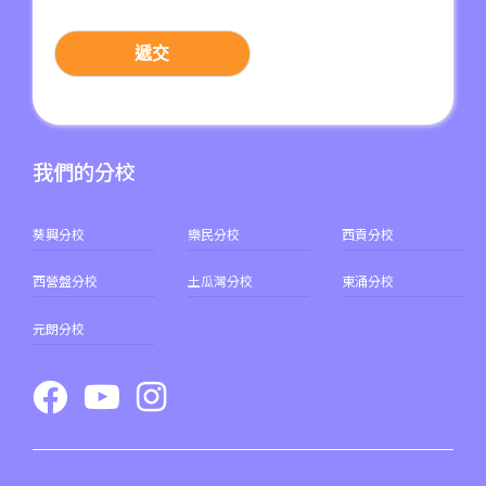
前往方法
冬季校服 (全套)
K1雙語班課本 (上學期)
東涌分校
遞交
書包 (個)
全日班膳食費
港鐵
東涌站 (C出口)
K1課本 (全年)
37, 38, E11, E21, E21A, E21X,
我們的分校
K1雙語班課本 (全年)
巴士
E22, E22A, E23, E31, E32, E33,
E34, E41, E42, S56
葵興分校
樂民分校
西貢分校
全日班膳食費
保姆車1
東涌區及愉景灣
西營盤分校
土瓜灣分校
東涌分校
前往方法
元朗分校
元朗分校
港鐵
元朗站 (F出口)
53, 54, 64K, 68M, 68X,, 69C,