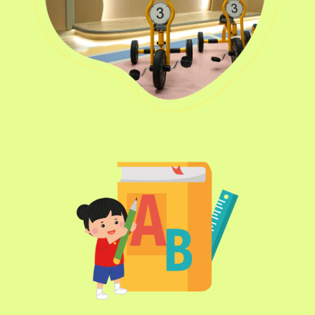
11X, 12A, 14, 15, 15X, 17, 21,
巴士
26, 28, 85, 85B, 85S,85X, 93K,
297, 297P, 796X, 101, 106,
111,107 ,108, 116, A22, E23
小巴
27M, 105, 105S, 2, 2A, 13
紅磡, 何文田, 土瓜灣, 九龍城,
保姆車1
啟晴邨, 德朗邨, 彩虹邨, 淘大花
園, 牛頭角
紅磡 (馬頭圍道), 旺角(上海街,
碧街), 油麻地(文明里), 佐敦(西
保姆車2
貢街), 尖沙咀(河內道, 柯士甸
道, 漆咸道南)
前往方法
港灣豪庭分校