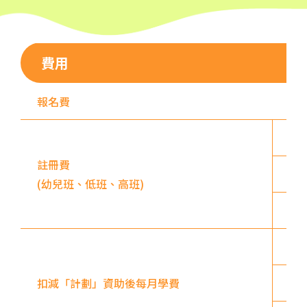
港鐵
深水埗站, 奧運站, 南昌站
2E, 12, 18, 31B, 914, 970, 702,
費用
巴士
K16
報名費
小巴
12B, 46, 70
前往方法
上
土瓜灣分校
註冊費
下
(幼兒班、低班、高班)
港鐵
土瓜灣站 (A出口)
全
3B, 5, 5A, 5C, 5D, 11, 11B,
11K, 11X, 12A, 14, 15, 17, 21,
上
巴士
26, 28, 61X, 85A, 85C, 93K,
扣減「計劃」資助後每月學費
下
101, 106, 107, 111, 116, 297,
796X, A22, E23