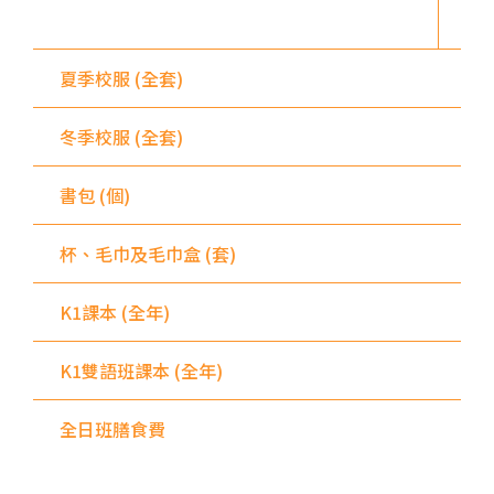
全
小巴
28M, 49
夏季校服 (全套)
德明邨, 啟業邨, 彩盈邨, 翔龍灣,
土瓜灣 (萬寧), 紅墈(碧麗花園),
冬季校服 (全套)
寶其利街, 必嘉街(近公廁), 愛民
保姆車1
邨, 何文田邨, 新柳街, 海逸豪園,
書包 (個)
半島豪庭, 海明軒, 彩虹地鐵站A
出口
杯、毛巾及毛巾盒 (套)
前往方法
K1課本 (全年)
葵興分校
1
K1雙語班課本 (全年)
港鐵
葵興站 (C出口)
全日班膳食費
30, 31M, 32M, 33A, 34, 36A,
36M, 37, 37M, 38, 38A, 40,