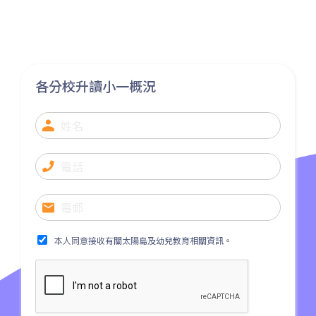
下午班
46P, 46X, 47X, 57M, 58M, 58P,
(幼兒班、低班、高班)
巴士
報名費
扣減「計劃」資助後每月學費
下午班
59A, 60, 61M, 66, 67M, 68A,
全日班 (只適用於
69M, 235M, 253M, 260C,
上午班
全日班
$68
265M, 269M, 935, A31, E32
上午班
各分校升讀小一概況
註冊費
下午班
89, 89B, 94, 313, 401, 406,
夏季校服 (全套)
(幼兒班、低班、高班)
小巴
406A
扣減「計劃」資助後每月學費
下午班
全日班 (只適用於
冬季校服 (全套)
葵涌村,葵芳村,葵盛邨, 梨木樹,
全日班
保姆車1
大窩口村, 荃灣
上午班
書包 (個)
前往方法
夏季校服 (全套)
扣減「計劃」資助後每月學費
下午班
K1課本 (全年)
西貢分校
冬季校服 (全套)
本人同意接收有關太陽島及幼兒教育相關資訊。
全日班
K1雙語班課本 (全年)
巴士
92, 299, 792M
書包 (個)
夏季校服 (全套)
全日班膳食費
小巴
1A
K1課本 (上學期)