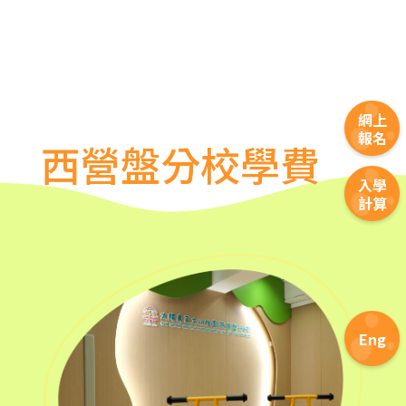
巴士
18X, 37A, 43A, 101, 101X, 104,
905
小巴
12, 12S, 45A, 45S, 55
東行線 (往筲箕灣方向) - 13E
網上
(西邊街) /
報名
西營盤分校學費
電車
西行線 (往堅尼地城方向) - 86W
入學
(西邊街)
計算
保姆車
堅尼地城, 薄扶林道
前往方法
樂民分校
Eng
港鐵
土瓜灣站 (B出口)
3B, 5, 5A, 5C, 5D, 5P, 11, 11K,