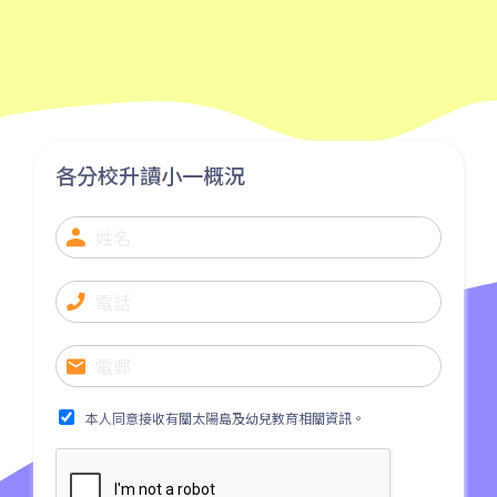
元朗市中心, 屏山, 天水圍, 朗屏,
水邊圍邨, 錦田市, 八鄉, 錦上路,
保姆車1
橫台山,大棠道, 十八鄉路, 公庵
路, 錦綉花園, 米埔, 新田, 落馬
洲
各分校升讀小一概況
本人同意接收有關太陽島及幼兒教育相關資訊。