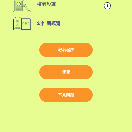
校園設施
全日班
鄰近地鐵站
戶外遊樂場
前往方法
1
幼椎園概覽
大肌肉活動設施
校巴服務
西營盤分校
幼稚園及幼稚園暨幼兒中心概覽
2025/26 學年
報名程序
港鐵
西營盤站 (B1 出口)
4, 4X, 5B, 5X, 7, 10, 18, 18P,
學費
巴士
18X, 37A, 43A, 101, 101X, 104,
905
小巴
12, 12S, 45A, 45S, 55
常⾒問題
東行線 (往筲箕灣方向) - 13E
(西邊街) /
電車
西行線 (往堅尼地城方向) - 86W
(西邊街)