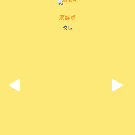
土瓜灣分校
廖麗貞
港鐵
土瓜灣站 (A出口)
校長
3B, 5, 5A, 5C, 5D, 11, 11B,
11K, 11X, 12A, 14, 15, 17, 21,
巴士
26, 28, 61X, 85A, 85C, 93K,
101, 106, 107, 111, 116, 297,
796X, A22, E23
小巴
28M, 49
德明邨, 啟業邨, 彩盈邨, 翔龍灣,
土瓜灣 (萬寧), 紅墈(碧麗花園),
寶其利街, 必嘉街(近公廁), 愛民
保姆車1
邨, 何文田邨, 新柳街, 海逸豪園,
半島豪庭, 海明軒, 彩虹地鐵站A