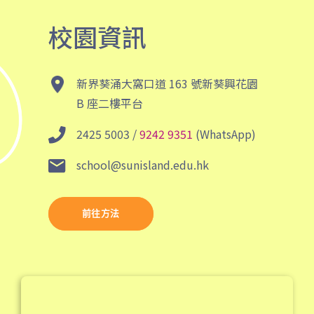
葵涌村,葵芳村,葵盛邨, 梨木樹,
保姆車1
大窩口村, 荃灣
校園資訊
前往方法
西貢分校
新界葵涌大窩口道 163 號新葵興花園
B 座二樓平台
巴士
92, 299, 792M
2425 5003 /
9242 9351
(WhatsApp)
小巴
1A
school@sunisland.edu.hk
前往方法
東涌分校
前往⽅法
港鐵
東涌站 (C出口)
37, 38, E11, E21, E21A, E21X,
巴士
E22, E22A, E23, E31, E32, E33,
E34, E41, E42, S56