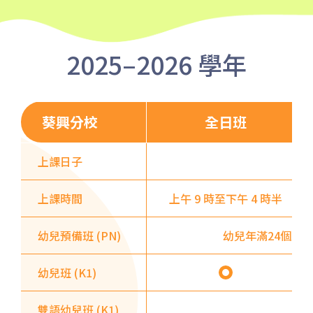
保姆車
堅尼地城, 薄扶林道
前往方法
2025–2026 學年
樂民分校
葵興分校
全日班
港鐵
土瓜灣站 (B出口)
3B, 5, 5A, 5C, 5D, 5P, 11, 11K,
上課日子
11X, 12A, 14, 15, 15X, 17, 21,
巴士
26, 28, 85, 85B, 85S,85X, 93K,
上課時間
上午 9 時至下午 4 時半
297, 297P, 796X, 101, 106,
111,107 ,108, 116, A22, E23
幼兒預備班 (PN)
幼兒年滿24個月
小巴
27M, 105, 105S, 2, 2A, 13
幼兒班 (K1)
紅磡, 何文田, 土瓜灣, 九龍城,
雙語幼兒班 (K1)
保姆車1
啟晴邨, 德朗邨, 彩虹邨, 淘大花