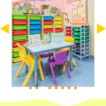
保姆車1
梨木樹, 石蔭 葵涌邨, 葵景
前往方法
葵景分校
港鐵
葵興站 (C出口)
30, 31M, 32M, 33A, 36A, 36M,
38, 38A, 40, 40X, 43, 43A, 44M,
46P, 46X, 47X, 57M, 58M, 58P,
巴士
59A, 60, 61M, 66, 67M, 68A,
69M, 235M, 253M, 260C,
265M, 269M, 935, A31, E32
89, 89B, 94, 313, 401, 406,
小巴
406A