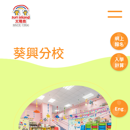
網上
報名
葵興分校
入學
計算
Eng