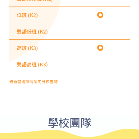
園, 牛頭角
低班 (K2)
紅磡 (馬頭圍道), 旺角(上海街,
碧街), 油麻地(文明里), 佐敦(西
雙語低班 (K2)
保姆車2
貢街), 尖沙咀(河內道, 柯士甸
道, 漆咸道南)
高班 (K3)
前往方法
雙語高班 (K3)
港灣豪庭分校
最新開班詳情請向分校查詢。
港鐵
深水埗站, 奧運站, 南昌站
2E, 12, 18, 31B, 914, 970, 702,
巴士
K16
學校團隊
小巴
12B, 46, 70
前往方法