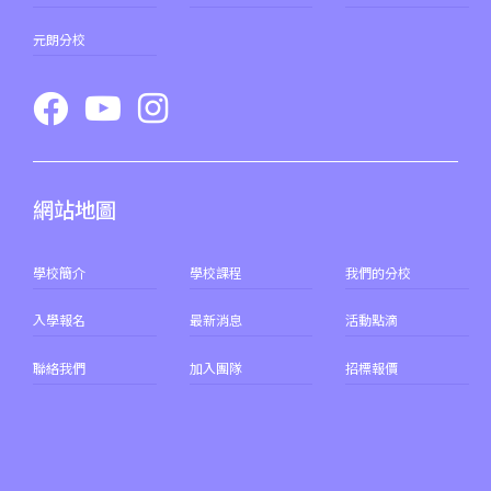
港鐵
葵興站 (C出口)
元朗分校
30, 31M, 32M, 33A, 36A, 36M,
38, 38A, 40, 40X, 43, 43A, 44M,
46P, 46X, 47X, 57M, 58M, 58P,
巴士
59A, 60, 61M, 66, 67M, 68A,
69M, 235M, 253M, 260C,
網站地圖
265M, 269M, 935, A31, E32
89, 89B, 94, 313, 401, 406,
小巴
學校簡介
學校課程
我們的分校
406A
入學報名
最新消息
活動點滴
葵涌村,葵芳村,葵盛邨, 梨木樹,
保姆車1
大窩口村, 荃灣
聯絡我們
加入團隊
招標報價
前往方法
西貢分校