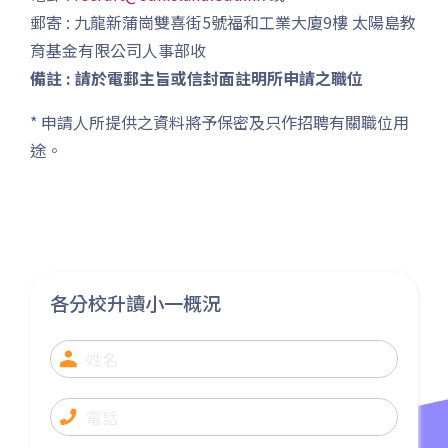
11K, 11X, 12A, 14, 15, 17, 21,
郵寄 : 九龍新蒲崗雙喜街5號福和工業大廈9樓 太陽島教
巴士
26, 28, 61X, 85A, 85C, 93K,
育基金有限公司人事部收
101, 106, 107, 111, 116, 297,
備註 : 請於電郵主旨或信封面註明所申請之職位
796X, A22, E23
* 申請人所提供之資料將予保密及只作招聘有關職位用
小巴
28M, 49
途。
德明邨, 啟業邨, 彩盈邨, 翔龍灣,
土瓜灣 (萬寧), 紅墈(碧麗花園),
寶其利街, 必嘉街(近公廁), 愛民
保姆車1
邨, 何文田邨, 新柳街, 海逸豪園,
半島豪庭, 海明軒, 彩虹地鐵站A
各分校升讀小一概況
出口
前往方法
葵興分校
1
港鐵
葵興站 (C出口)