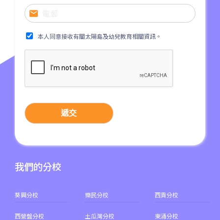
30, 31M, 32M, 33A, 34, 36A,
36M, 37, 37M, 38, 38A, 40,
本人同意接收有關太陽島及幼兒教育相關資訊。
40X, 43, 43A, 44M, 46X, 47X,
巴士
57M, 58M, 59A, 60, 61M, 66,
67M, 68A, 69M, 69P, 235M,
237A, 260C, 265M, 265P,
269M, 930, 935, A31, E32
遞交
87M, 89, 89A, 89B, 89M, 94,
小巴
302, 313, 406, 407
保姆車1
梨木樹, 石蔭 葵涌邨, 葵景
我們的分校
前往方法
葵景分校
葵興分校
樂民分校
西貢分校
西營盤分校
土瓜灣分校
東涌分校