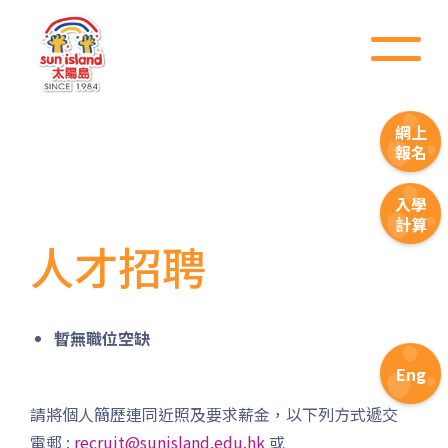
前往方法
港灣豪庭分校
網上
港鐵
深水埗站, 奧運站, 南昌站
報名
2E, 12, 18, 31B, 914, 970, 702,
巴士
K16
入學
計算
小巴
12B, 46, 70
人才招聘
前往方法
土瓜灣分校
暫無職位空缺
Eng
港鐵
土瓜灣站 (A出口)
請將個人簡歷連同近照及要求薪金，以下列方式遞交
3B, 5, 5A, 5C, 5D, 11, 11B,
電郵 :
recruit@sunisland.edu.hk
或