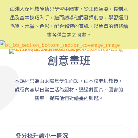
港鐵
土瓜灣站 (A出口)
由淺入深地教導幼兒學習中國畫，從正確坐姿，控制水
3B, 5, 5A, 5C, 5D, 11, 11B,
墨及基本技巧入手，繼而誘導他們發揮創意，學習運用
11K, 11X, 12A, 14, 15, 17, 21,
毛筆、水墨、色彩，配合獨特的宣紙，以簡單的線條繪
巴士
26, 28, 61X, 85A, 85C, 93K,
畫各種主題之國畫。
101, 106, 107, 111, 116, 297,
796X, A22, E23
創意畫班
小巴
28M, 49
德明邨, 啟業邨, 彩盈邨, 翔龍灣,
本課程只為由太陽島學生而設，由本校老師教授，
土瓜灣 (萬寧), 紅墈(碧麗花園),
課程內容以日常生活為題材，通過對圖片、圖書的
寶其利街, 必嘉街(近公廁), 愛民
保姆車1
觀察，提高他們對繪畫的興趣。
邨, 何文田邨, 新柳街, 海逸豪園,
半島豪庭, 海明軒, 彩虹地鐵站A
出口
前往方法
各分校升讀小一概況