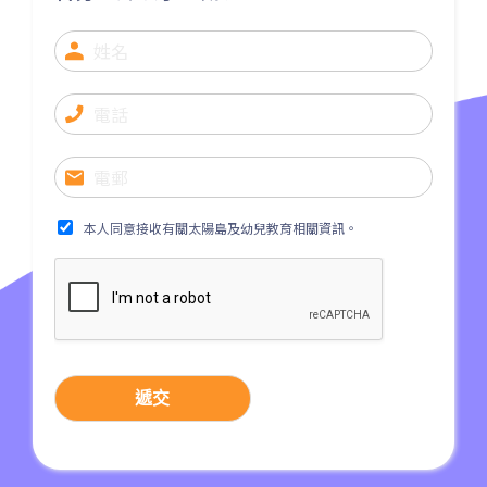
葵興分校
1
港鐵
葵興站 (C出口)
30, 31M, 32M, 33A, 34, 36A,
36M, 37, 37M, 38, 38A, 40,
40X, 43, 43A, 44M, 46X, 47X,
巴士
57M, 58M, 59A, 60, 61M, 66,
本人同意接收有關太陽島及幼兒教育相關資訊。
67M, 68A, 69M, 69P, 235M,
237A, 260C, 265M, 265P,
269M, 930, 935, A31, E32
87M, 89, 89A, 89B, 89M, 94,
小巴
302, 313, 406, 407
遞交
保姆車1
梨木樹, 石蔭 葵涌邨, 葵景
前往方法