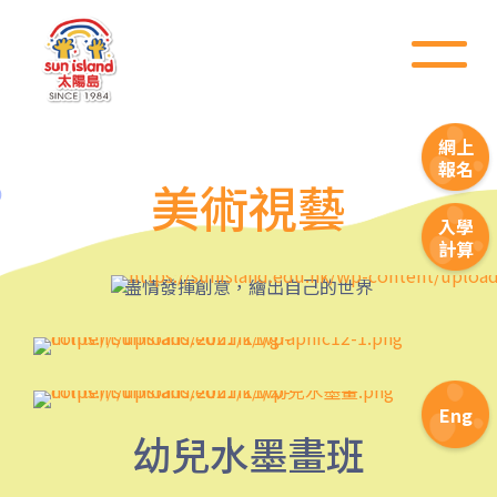
碧街), 油麻地(文明里), 佐敦(西
保姆車2
貢街), 尖沙咀(河內道, 柯士甸
道, 漆咸道南)
前往方法
網上
港灣豪庭分校
報名
美術視藝
港鐵
深水埗站, 奧運站, 南昌站
入學
計算
2E, 12, 18, 31B, 914, 970, 702,
巴士
盡情發揮創意，繪出自己的世界
K16
小巴
12B, 46, 70
前往方法
Eng
土瓜灣分校
幼兒水墨畫班