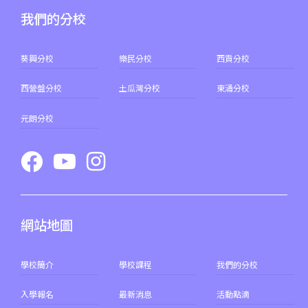
葵景分校
我們的分校
港鐵
葵興站 (C出口)
葵興分校
樂民分校
西貢分校
30, 31M, 32M, 33A, 36A, 36M,
西營盤分校
土瓜灣分校
東涌分校
38, 38A, 40, 40X, 43, 43A, 44M,
46P, 46X, 47X, 57M, 58M, 58P,
元朗分校
巴士
59A, 60, 61M, 66, 67M, 68A,
69M, 235M, 253M, 260C,
265M, 269M, 935, A31, E32
89, 89B, 94, 313, 401, 406,
小巴
網站地圖
406A
葵涌村,葵芳村,葵盛邨, 梨木樹,
保姆車1
學校簡介
學校課程
我們的分校
大窩口村, 荃灣
前往方法
入學報名
最新消息
活動點滴