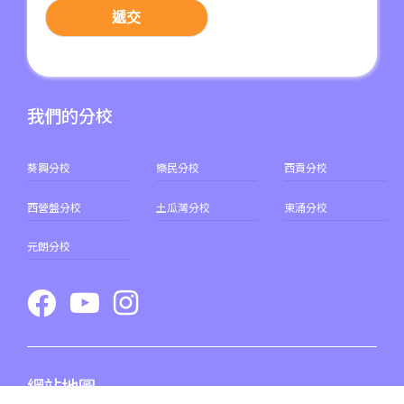
遞交
保姆車1
東涌區及愉景灣
前往方法
元朗分校
我們的分校
港鐵
元朗站 (F出口)
葵興分校
樂民分校
西貢分校
53, 54, 64K, 68M, 68X,, 69C,
西營盤分校
土瓜灣分校
東涌分校
77K, 268B, 268C, 268D, 276,
巴士
968, E34K74, 968A, B2, 76K,
元朗分校
276P, 77K, 268P, 269D, 276C,
268X, 968X
31, 32, 36, 37, 38, 39, 77, 601,
小巴
602, 603, 604, 606S, 608,71
網站地圖
其他
輕鐵: 元朗總站