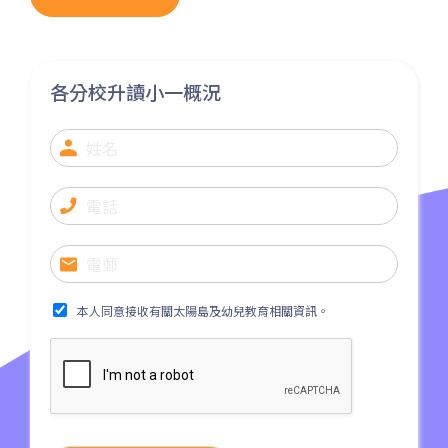
保姆車1
大窩口村, 荃灣
前往方法
各分校升讀小一概況
西貢分校
巴士
92, 299, 792M
小巴
1A
前往方法
東涌分校
本人同意接收有關太陽島及幼兒教育相關資訊。
港鐵
東涌站 (C出口)
37, 38, E11, E21, E21A, E21X,
巴士
E22, E22A, E23, E31, E32, E33,
E34, E41, E42, S56