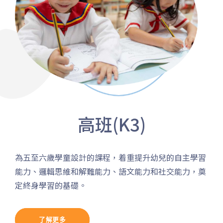
保姆車1
梨木樹, 石蔭 葵涌邨, 葵景
前往方法
葵景分校
港鐵
葵興站 (C出口)
30, 31M, 32M, 33A, 36A, 36M,
38, 38A, 40, 40X, 43, 43A, 44M,
高班(K3)
46P, 46X, 47X, 57M, 58M, 58P,
巴士
59A, 60, 61M, 66, 67M, 68A,
69M, 235M, 253M, 260C,
為五至六歲學童設計的課程，着重提升幼兒的⾃主學習
265M, 269M, 935, A31, E32
能⼒、邏輯思維和解難能⼒、語⽂能⼒和社交能⼒，奠
定終身學習的基礎。
89, 89B, 94, 313, 401, 406,
小巴
406A
了解更多
葵涌村,葵芳村,葵盛邨, 梨木樹,