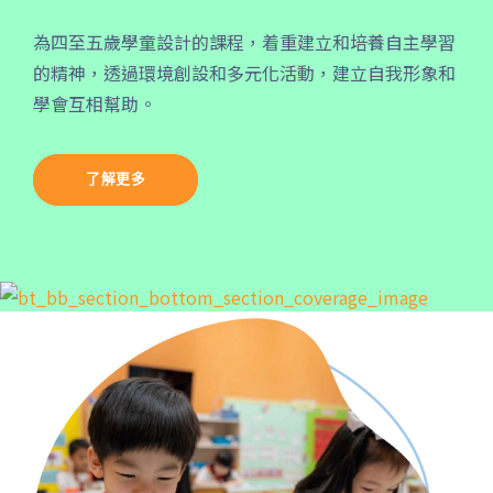
出口
前往方法
為四至五歲學童設計的課程，着重建立和培養⾃主學習
的精神，透過環境創設和多元化活動，建立⾃我形象和
葵興分校
1
學會互相幫助。
港鐵
葵興站 (C出口)
了解更多
30, 31M, 32M, 33A, 34, 36A,
36M, 37, 37M, 38, 38A, 40,
40X, 43, 43A, 44M, 46X, 47X,
巴士
57M, 58M, 59A, 60, 61M, 66,
67M, 68A, 69M, 69P, 235M,
237A, 260C, 265M, 265P,
269M, 930, 935, A31, E32
87M, 89, 89A, 89B, 89M, 94,
小巴
302, 313, 406, 407