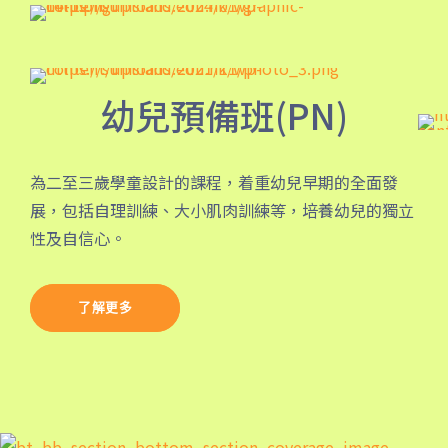
園, 牛頭角
紅磡 (馬頭圍道), 旺角(上海街,
碧街), 油麻地(文明里), 佐敦(西
保姆車2
幼兒預備班(PN)
貢街), 尖沙咀(河內道, 柯士甸
道, 漆咸道南)
前往方法
為二至三歲學童設計的課程，着重幼兒早期的全面發
展，包括⾃理訓練、⼤⼩肌肉訓練等，培養幼兒的獨立
港灣豪庭分校
性及⾃信⼼。
港鐵
深水埗站, 奧運站, 南昌站
了解更多
2E, 12, 18, 31B, 914, 970, 702,
巴士
K16
小巴
12B, 46, 70
前往方法