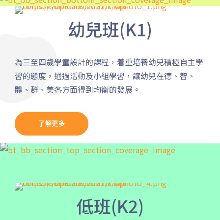
土瓜灣分校
幼兒班(K1)
港鐵
土瓜灣站 (A出口)
3B, 5, 5A, 5C, 5D, 11, 11B,
為三至四歲學童設計的課程，着重培養幼兒積極⾃主學
11K, 11X, 12A, 14, 15, 17, 21,
習的態度，通過活動及⼩組學習，讓幼兒在德、智、
巴士
26, 28, 61X, 85A, 85C, 93K,
體、群、美各⽅面得到均衡的發展。
101, 106, 107, 111, 116, 297,
796X, A22, E23
了解更多
小巴
28M, 49
德明邨, 啟業邨, 彩盈邨, 翔龍灣,
土瓜灣 (萬寧), 紅墈(碧麗花園),
寶其利街, 必嘉街(近公廁), 愛民
保姆車1
邨, 何文田邨, 新柳街, 海逸豪園,
低班(K2)
半島豪庭, 海明軒, 彩虹地鐵站A