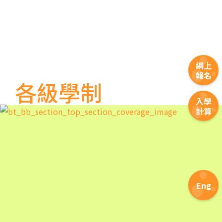
保姆車
堅尼地城, 薄扶林道
前往方法
樂民分校
網上
報名
各級學制
港鐵
土瓜灣站 (B出口)
入學
3B, 5, 5A, 5C, 5D, 5P, 11, 11K,
計算
11X, 12A, 14, 15, 15X, 17, 21,
巴士
26, 28, 85, 85B, 85S,85X, 93K,
297, 297P, 796X, 101, 106,
111,107 ,108, 116, A22, E23
小巴
27M, 105, 105S, 2, 2A, 13
Eng
紅磡, 何文田, 土瓜灣, 九龍城,
保姆車1
啟晴邨, 德朗邨, 彩虹邨, 淘大花