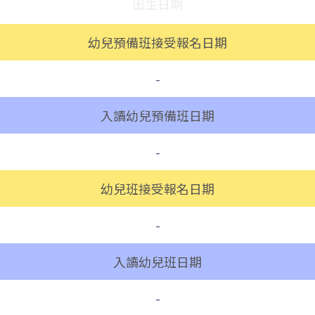
德明邨, 啟業邨, 彩盈邨, 翔龍灣, 土瓜
幼兒預備班接受報名日期
灣 (萬寧), 紅墈(碧麗花園), 寶其利街,
保姆車1
必嘉街(近公廁), 愛民邨, 何文田邨,
-
新柳街, 海逸豪園, 半島豪庭, 海明軒,
彩虹地鐵站A出口
入讀幼兒預備班日期
前往方法
-
葵興分校
幼兒班接受報名日期
港鐵
葵興站 (C出口)
-
30, 31M, 32M, 33A, 34, 36A, 36M,
入讀幼兒班日期
37, 37M, 38, 38A, 40, 40X, 43, 43A,
-
44M, 46X, 47X, 57M, 58M, 59A, 60,
巴士