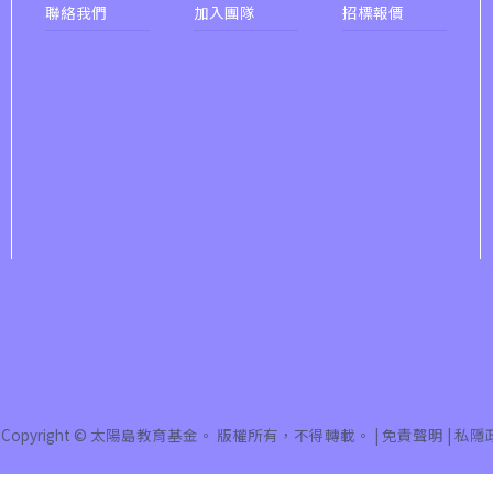
聯絡我們
加入團隊
招標報價
46X, 47X, 57M, 58M, 58P, 59A, 60,
巴士
61M, 66, 67M, 68A, 69M, 235M,
253M, 260C, 265M, 269M, 935, A31,
E32
小巴
89, 89B, 94, 313, 401, 406, 406A
葵涌村,葵芳村,葵盛邨, 梨木樹, 大窩
保姆車1
口村, 荃灣
前往方法
西貢分校
巴士
92, 299, 792M
24 Copyright © 太陽島教育基金。 版權所有，不得轉載。 |
免責聲明
|
私隱
小巴
1A