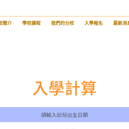
巴士
2E, 12, 18, 31B, 914, 970, 702, K16
校簡介
學校課程
我們的分校
入學報名
最新消
小巴
12B, 46, 70
前往方法
土瓜灣分校
港鐵
土瓜灣站 (A出口)
入學計算
3B, 5, 5A, 5C, 5D, 11, 11B, 11K, 11X,
12A, 14, 15, 17, 21, 26, 28, 61X, 85A,
巴士
85C, 93K, 101, 106, 107, 111, 116,
297, 796X, A22, E23
請輸入幼兒出生日期
小巴
28M, 49